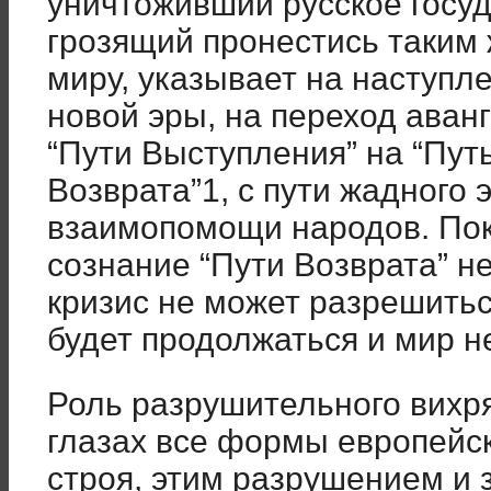
уничтоживший русское госуд
грозящий пронестись таким 
миру, указывает на наступл
новой эры, на переход аван
“Пути Выступления” на “Пут
Возврата”1, с пути жадного 
взаимопомощи народов. По
сознание “Пути Возврата” н
кризис не может разрешитьс
будет продолжаться и мир н
Роль разрушительного вихр
глазах все формы европейс
строя, этим разрушением и 