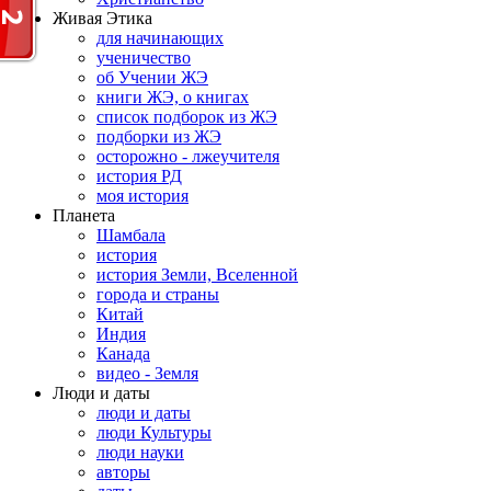
Живая Этика
для начинающих
ученичество
об Учении ЖЭ
книги ЖЭ, о книгах
список подборок из ЖЭ
подборки из ЖЭ
осторожно - лжеучителя
история РД
моя история
Планета
Шамбала
история
история Земли, Вселенной
города и страны
Китай
Индия
Канада
видео - Земля
Люди и даты
люди и даты
люди Культуры
люди науки
авторы