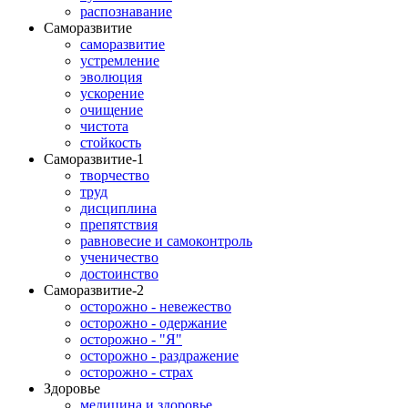
распознавание
Саморазвитие
саморазвитие
устремление
эволюция
ускорение
очищение
чистота
стойкость
Саморазвитие-1
творчество
труд
дисциплина
препятствия
равновесие и самоконтроль
ученичество
достоинство
Саморазвитие-2
осторожно - невежество
осторожно - одержание
осторожно - "Я"
осторожно - раздражение
осторожно - страх
Здоровье
медицина и здоровье