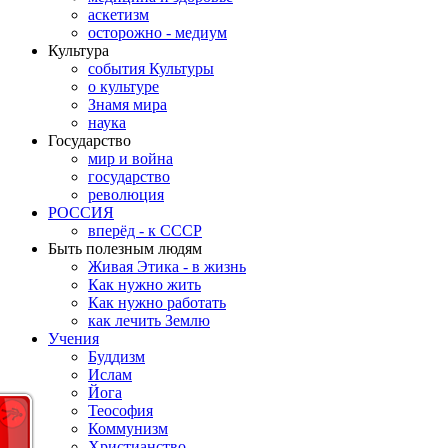
аскетизм
осторожно - медиум
Культура
события Культуры
о культуре
Знамя мира
наука
Государство
мир и война
государство
революция
РОССИЯ
вперёд - к СССР
Быть полезным людям
Живая Этика - в жизнь
Как нужно жить
Как нужно работать
как лечить Землю
Учения
Буддизм
Ислам
Йога
Теософия
Коммунизм
Христианство