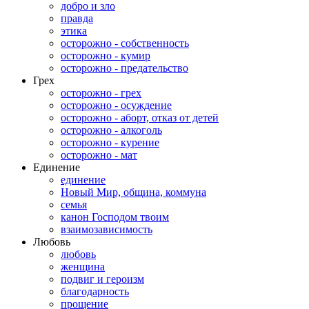
добро и зло
правда
этика
осторожно - собственность
осторожно - кумир
осторожно - предательство
Грех
осторожно - грех
осторожно - осуждение
осторожно - аборт, отказ от детей
осторожно - алкоголь
осторожно - курение
осторожно - мат
Единение
единение
Новый Мир, община, коммуна
семья
канон Господом твоим
взаимозависимость
Любовь
любовь
женщина
подвиг и героизм
благодарность
прощение