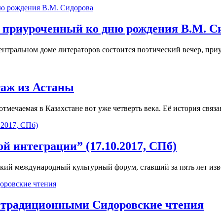
р, приуроченный ко дню рождения В.М. С
Центральном доме литераторов состоится поэтический вечер, пр
таж из Астаны
 отмечаемая в Казахстане вот уже четверть века. Её история связ
й интеграции” (17.10.2017, СПб)
гский международный культурный форум, ставший за пять лет из
е традиционными Сидоровские чтения