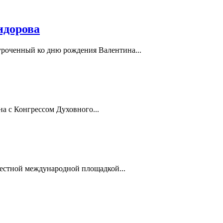
идорова
иуроченный ко дню рождения Валентина...
ана с Конгрессом Духовного...
вестной международной площадкой...