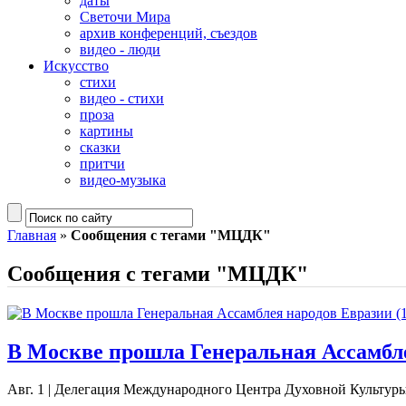
даты
Светочи Мира
архив конференций, съездов
видео - люди
Искусство
стихи
видео - стихи
проза
картины
сказки
притчи
видео-музыка
Главная
»
Сообщения с тегами "МЦДК"
Сообщения с тегами "МЦДК"
В Москве прошла Генеральная Ассамблея
Авг. 1
|
Делегация Международного Центра Духовной Культуры п