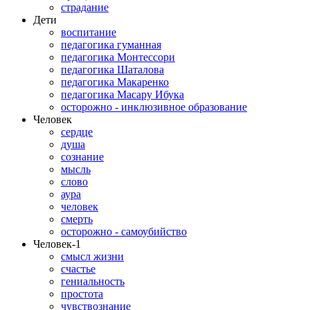
страдание
Дети
воспитание
педагогика гуманная
педагогика Монтессори
педагогика Шаталова
педагогика Макаренко
педагогика Масару Ибука
осторожно - инклюзивное образование
Человек
сердце
душа
сознание
мысль
слово
аура
человек
смерть
осторожно - самоубийство
Человек-1
смысл жизни
счастье
гениальность
простота
чувствознание