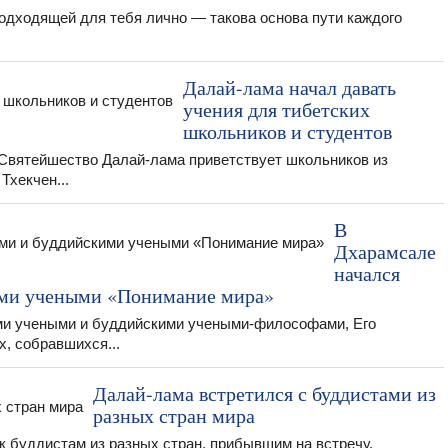
одходящей для тебя лично — такова основа пути каждого
Далай-лама начал давать
учения для тибетских
школьников и студентов
 Святейшество Далай-лама приветствует школьников из
Тхекчен...
В
Дхарамсале
начался
ими учеными «Понимание мира»
ми учеными и буддийскими учеными-философами, Его
, собравшихся...
Далай-лама встретился с буддистами из
разных стран мира
 буддистам из разных стран, прибывшим на встречу,