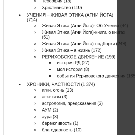
Теософия
(18)
Христианство
(110)
УЧЕНИЯ – ЖИВАЯ ЭТИКА (АГНИ ЙОГА)
(714)
Живая Этика (Агни Йога)- Об Учении
(44)
Живая Этика (Агни Йога)-книги, о книгах
(61)
Живая Этика (Агни Йога)-подборки
(249)
Живая Этика – в жизнь
(172)
РЕРИХОВСКОЕ ДВИЖЕНИЕ
(199)
история РД
(27)
моя история
(8)
события Рериховского движения
(165
ХРОНИКИ, ЧАСТНОСТИ
(1 374)
агни, огонь
(13)
аскетизм
(3)
астрология, предсказания
(3)
АУМ
(2)
аура
(3)
бережливость
(1)
благодарность
(10)