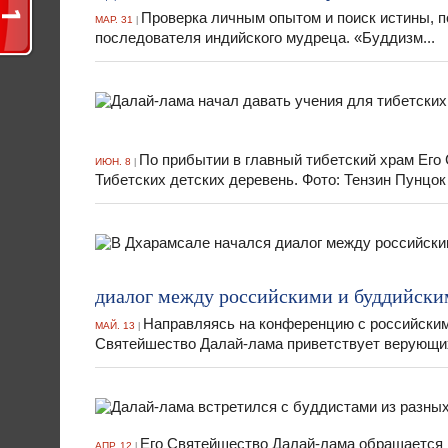
Проверка личным опытом и поиск истины, п
МАР. 31
|
последователя индийского мудреца. «Буддизм...
По прибытии в главный тибетский храм Его
ИЮН. 8
|
Тибетских детских деревень. Фото: Тензин Пунцок 
диалог между российскими и буддийск
Направляясь на конференцию с российски
МАЙ. 13
|
Святейшество Далай-лама приветствует верующих
Его Святейшество Далай-лама обращается к
АПР. 12
|