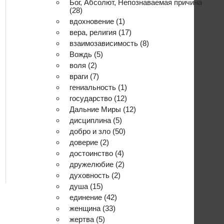
Бог, Абсолют, Непознаваемая причина
(28)
вдохновение
(1)
вера, религия
(17)
взаимозависимость
(8)
Вождь
(5)
воля
(2)
враги
(7)
гениальность
(1)
государство
(12)
Дальние Миры
(12)
дисциплина
(5)
добро и зло
(50)
доверие
(2)
достоинство
(4)
дружелюбие
(2)
духовность
(2)
душа
(15)
единение
(42)
женщина
(33)
жертва
(5)