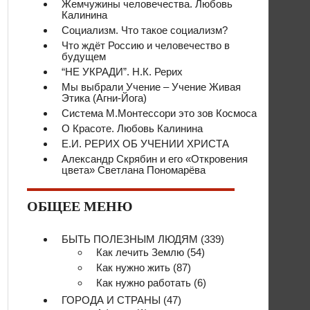
Жемчужины человечества. Любовь
Калинина
Социализм. Что такое социализм?
Что ждёт Россию и человечество в
будущем
“НЕ УКРАДИ”. Н.К. Рерих
Мы выбрали Учение – Учение Живая
Этика (Агни-Йога)
Система М.Монтессори это зов Космоса
О Красоте. Любовь Калинина
Е.И. РЕРИХ ОБ УЧЕНИИ ХРИСТА
Александр Скрябин и его «Откровения
цвета» Светлана Пономарёва
ОБЩЕЕ МЕНЮ
БЫТЬ ПОЛЕЗНЫМ ЛЮДЯМ
(339)
Как лечить Землю
(54)
Как нужно жить
(87)
Как нужно работать
(6)
ГОРОДА И СТРАНЫ
(47)