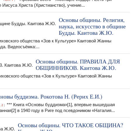
 Иисуса Христа (Христианство), учение...
Основы общины. Религия,
наука, искусство в общине
Будды. Каитова Ж.Ю.
ховского общества «Зов к Культуре» Каитовой Жанны
а. Видеосъёмка:...
Основы общины. ПРАВИЛА ДЛЯ
ОБЩИННИКОВ. Каитова Ж.Ю.
ховского общества «Зов к Культуре» Каитовой Жанны
новы буддизма. Рокотова Н. (Рерих Е.И.)
*** Книга «Основы буддизма»[1], впервые вышедшая
 2
|
анная[2] в 1940 году в Риге под псевдонимом «Наталия...
Основы общины. ЧТО ТАКОЕ ОБЩИНА?