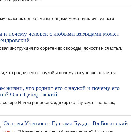
ы и почему человек с любыми взглядами может
Цендровский
я инструкция по обретению свободы, ясности и счастья,
м жизни, что роднит его с наукой и почему его
дня? Олег Цендровский
а севере Индии родился Сиддхартха Гаутама – человек,
Основы Учения от Гуттама Будды. Вл.Богинский
“Превыше всего – любящее сердце”. Есть три
НОЯ. 7
|