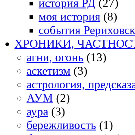
история РД
(27)
моя история
(8)
события Рериховс
ХРОНИКИ, ЧАСТНОС
агни, огонь
(13)
аскетизм
(3)
астрология, предсказ
АУМ
(2)
аура
(3)
бережливость
(1)