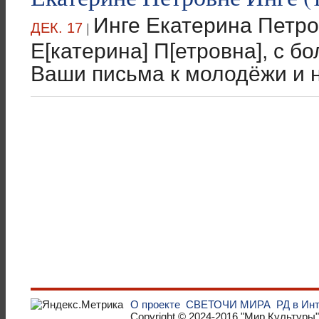
Инге Екатерина Петро
ДЕК. 17
|
Е[катерина] П[етровна], с 
Ваши письма к молодёжи и н
О проекте
СВЕТОЧИ МИРА
РД в Ин
Copyright © 2024-2016
"Мир Культуры"