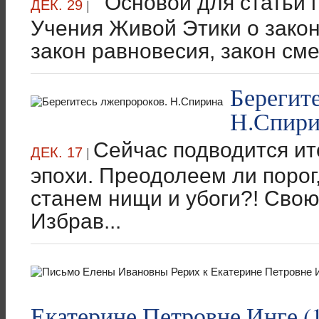
Основой для статьи п
ДЕК. 29
|
Учения Живой Этики о закон
закон равновесия, закон сме
Берегит
Н.Спири
Сейчас подводится ит
ДЕК. 17
|
эпохи. Преодолеем ли порог
станем нищи и убоги?! Сво
Избрав...
Екатерине Петровне Инге (1