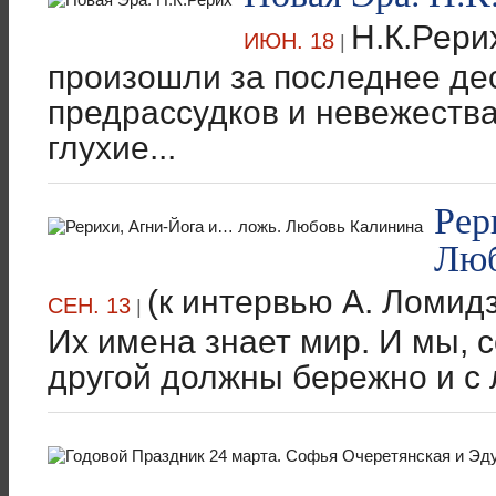
Н.К.Рери
ИЮН. 18
|
произошли за последнее де
предрассудков и невежества
глухие...
Рер
Люб
(к интервью А. Ломид
СЕН. 13
|
Их имена знает мир. И мы, с
другой должны бережно и с 