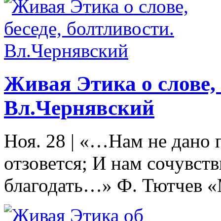
Живая Этика о слове, 
Вл.Чернявский
Ноя. 28
|
«…Нам не дано п
отзовется; И нам сочувств
благодать…» Ф. Тютчев «М