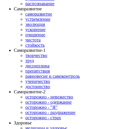
распознавание
Саморазвитие
саморазвитие
устремление
эволюция
ускорение
очищение
чистота
стойкость
Саморазвитие-1
творчество
труд
дисциплина
препятствия
равновесие и самоконтроль
ученичество
достоинство
Саморазвитие-2
осторожно - невежество
осторожно - одержание
осторожно - "Я"
осторожно - раздражение
осторожно - страх
Здоровье
медицина и здоровье