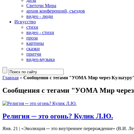
даты
Светочи Мира
архив конференций, съездов
видео - люди
Искусство
стихи
видео - стихи
проза
картины
сказки
притчи
видео-музыка
Главная
»
Сообщения с тегами "УОМА Мир через Культуру
Сообщения с тегами "УОМА Мир через
Религия ─ это огонь? Кулик Л.Ю.
Янв. 21
|
«Эволюция ─ это внутреннее перерождение» (В.И. Лени