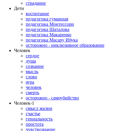
страдание
Дети
воспитание
педагогика гуманная
педагогика Монтессори
педагогика Шаталова
педагогика Макаренко
педагогика Масару Ибука
осторожно - инклюзивное образование
Человек
сердце
душа
сознание
мысль
слово
аура
человек
смерть
осторожно - самоубийство
Человек-1
смысл жизни
счастье
гениальность
простота
чувствознание