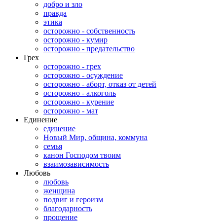
добро и зло
правда
этика
осторожно - собственность
осторожно - кумир
осторожно - предательство
Грех
осторожно - грех
осторожно - осуждение
осторожно - аборт, отказ от детей
осторожно - алкоголь
осторожно - курение
осторожно - мат
Единение
единение
Новый Мир, община, коммуна
семья
канон Господом твоим
взаимозависимость
Любовь
любовь
женщина
подвиг и героизм
благодарность
прощение