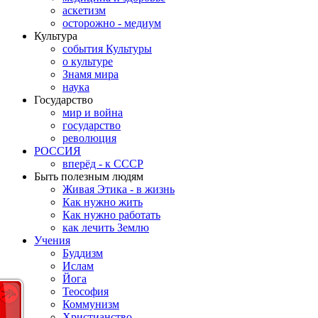
аскетизм
осторожно - медиум
Культура
события Культуры
о культуре
Знамя мира
наука
Государство
мир и война
государство
революция
РОССИЯ
вперёд - к СССР
Быть полезным людям
Живая Этика - в жизнь
Как нужно жить
Как нужно работать
как лечить Землю
Учения
Буддизм
Ислам
Йога
Теософия
Коммунизм
Христианство