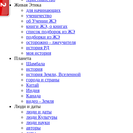
Живая Этика
для начинающих
ученичество
об Учении ЖЭ
книги ЖЭ, о книгах
список подборок из ЖЭ
подборки из ЖЭ
осторожно - лжеучителя
история РД
моя история
Планета
Шамбала
история
история Земли, Вселенной
города и страны
Китай
Индия
Канада
видео - Земля
Люди и даты
люди и даты
люди Культуры
люди науки
авторы