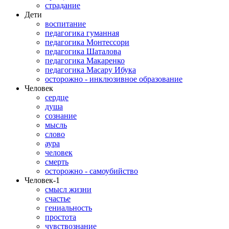
страдание
Дети
воспитание
педагогика гуманная
педагогика Монтессори
педагогика Шаталова
педагогика Макаренко
педагогика Масару Ибука
осторожно - инклюзивное образование
Человек
сердце
душа
сознание
мысль
слово
аура
человек
смерть
осторожно - самоубийство
Человек-1
смысл жизни
счастье
гениальность
простота
чувствознание