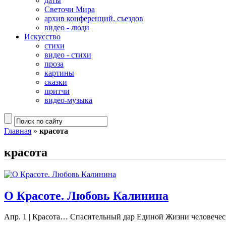
даты
Светочи Мира
архив конференций, съездов
видео - люди
Искусство
стихи
видео - стихи
проза
картины
сказки
притчи
видео-музыка
Главная
»
красота
красота
О Красоте. Любовь Калинина
Апр. 1
|
Красота… Спасительный дар Единой Жизни человеческом