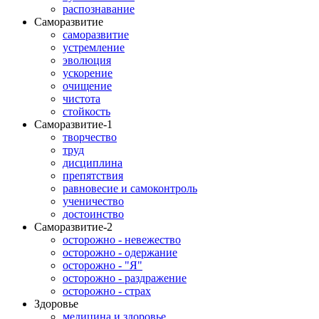
распознавание
Саморазвитие
саморазвитие
устремление
эволюция
ускорение
очищение
чистота
стойкость
Саморазвитие-1
творчество
труд
дисциплина
препятствия
равновесие и самоконтроль
ученичество
достоинство
Саморазвитие-2
осторожно - невежество
осторожно - одержание
осторожно - "Я"
осторожно - раздражение
осторожно - страх
Здоровье
медицина и здоровье