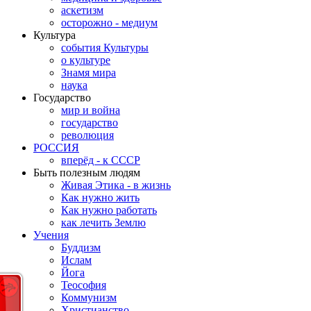
аскетизм
осторожно - медиум
Культура
события Культуры
о культуре
Знамя мира
наука
Государство
мир и война
государство
революция
РОССИЯ
вперёд - к СССР
Быть полезным людям
Живая Этика - в жизнь
Как нужно жить
Как нужно работать
как лечить Землю
Учения
Буддизм
Ислам
Йога
Теософия
Коммунизм
Христианство