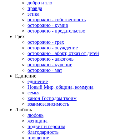
добро и зло
правда
этика
осторожно - собственность
осторожно - кумир
осторожно - предательство
Грех
осторожно - грех
осторожно - осуждение
осторожно - аборт, отказ от детей
осторожно - алкоголь
осторожно - курение
осторожно - мат
Единение
единение
Новый Мир, община, коммуна
семья
канон Господом твоим
взаимозависимость
Любовь
любовь
женщина
подвиг и героизм
благодарность
прощение