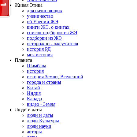
Живая Этика
для начинающих
ученичество
об Учении ЖЭ
книги ЖЭ, о книгах
список подборок из ЖЭ
подборки из ЖЭ
осторожно - лжеучителя
история РД
моя история
Планета
Шамбала
история
история Земли, Вселенной
города и страны
Китай
Индия
Канада
видео - Земля
Люди и даты
люди и даты
люди Культуры
люди науки
авторы