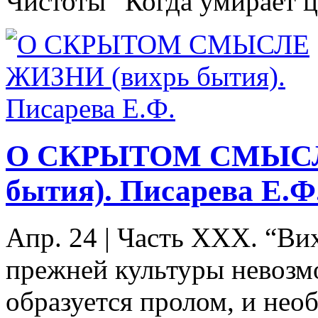
Чистоты” Когда умирает цв
О СКРЫТОМ СМЫСЛ
бытия). Писарева Е.Ф
Апр. 24
|
Часть XXX. “Ви
прежней культуры невозм
образуется пролом, и нео