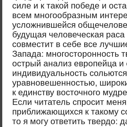
силе и к такой победе и ост
всем многообразным интер
усложнившейся общечеловеч
будущая человеческая раса
совместит в себе все лучши
Запада: многосторонность т
острый анализ европейца и 
индивидуальность сольются
уравновешенностью, широк
к единству восточного мудре
Если читатель спросит меня
приближающихся к такому с
то я могу ответить твердо: д