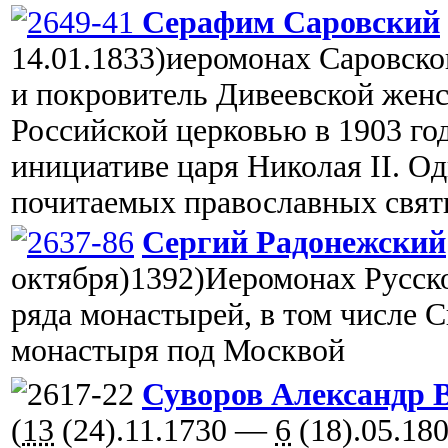
Серафим Саровский
14.01.
1833)иеромонах Саровско
и покровитель Дивеевской женс
Российской церковью в 1903 го
инициативе царя Николая II. Од
почитаемых православных свя
Сергий Радонежский
октября)1392)Иеромонах Русско
ряда монастырей, в том числе 
монастыря под Москвой
Суворов Александр 
(
13
(
24
).11.1730 —
6
(
18
).05.18