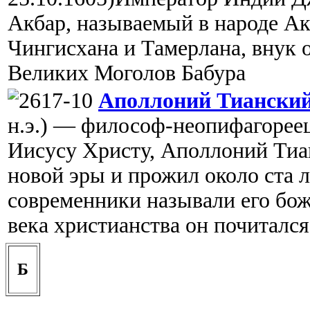
Акбар, называемый в народе А
Чингисхана и Тамерлана, внук 
Великих Моголов Бабура
Аполлоний Тиански
н.э.) — философ-неопифагорее
Иисусу Христу, Аполлоний Тиан
новой эры и прожил около ста 
современники называли его бож
века христианства он почиталс
Б