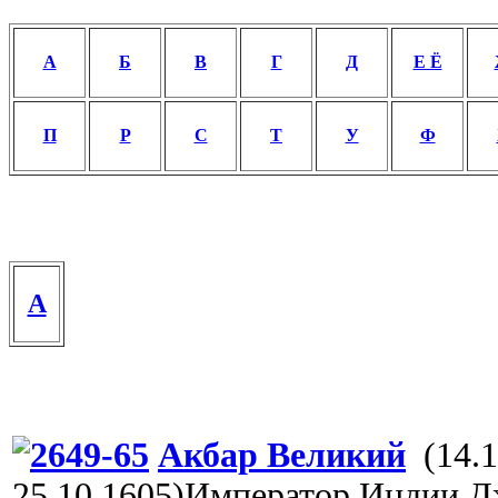
А
Б
В
Г
Д
Е Ё
П
Р
С
Т
У
Ф
A
Акбар Великий
(14.
25.10.1605)Император Индии Д