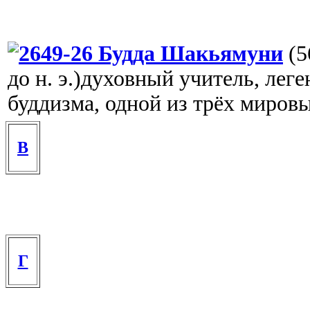
Будда Шакьямуни
(5
до н. э.)духовный учитель, лег
буддизма, одной из трёх миров
В
Г