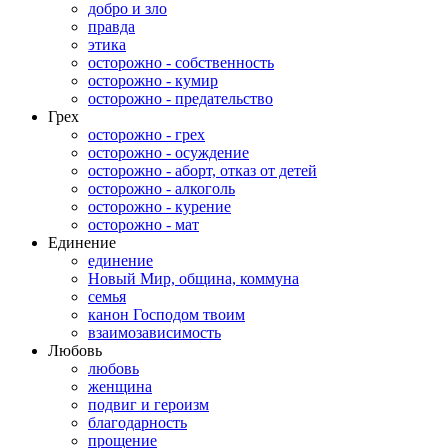
добро и зло
правда
этика
осторожно - собственность
осторожно - кумир
осторожно - предательство
Грех
осторожно - грех
осторожно - осуждение
осторожно - аборт, отказ от детей
осторожно - алкоголь
осторожно - курение
осторожно - мат
Единение
единение
Новый Мир, община, коммуна
семья
канон Господом твоим
взаимозависимость
Любовь
любовь
женщина
подвиг и героизм
благодарность
прощение