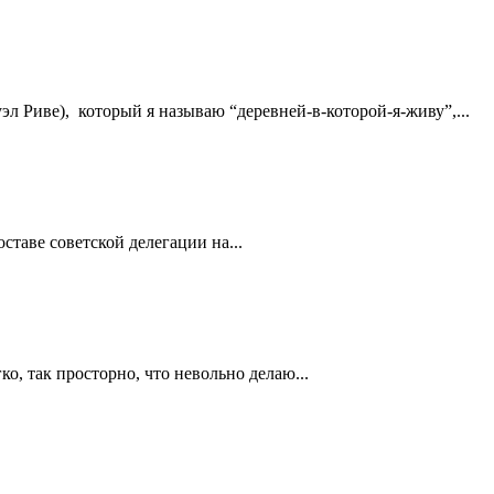
эл Риве), который я называю “деревней-в-которой-я-живу”,...
таве советской делегации на...
, так просторно, что невольно делаю...