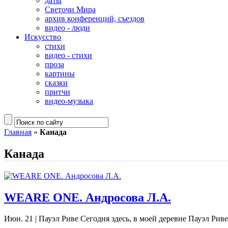
даты
Светочи Мира
архив конференций, съездов
видео - люди
Искусство
стихи
видео - стихи
проза
картины
сказки
притчи
видео-музыка
Главная
»
Канада
Канада
WEARE ONE. Андросова Л.А.
Июн. 21
|
Пауэл Риве Сегодня здесь, в моей деревне Пауэл Риве,