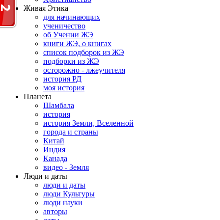
Живая Этика
для начинающих
ученичество
об Учении ЖЭ
книги ЖЭ, о книгах
список подборок из ЖЭ
подборки из ЖЭ
осторожно - лжеучителя
история РД
моя история
Планета
Шамбала
история
история Земли, Вселенной
города и страны
Китай
Индия
Канада
видео - Земля
Люди и даты
люди и даты
люди Культуры
люди науки
авторы