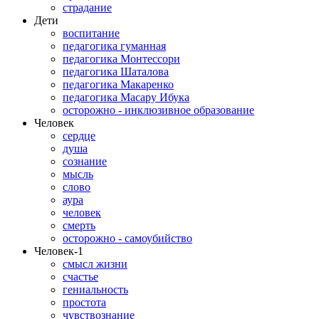
страдание
Дети
воспитание
педагогика гуманная
педагогика Монтессори
педагогика Шаталова
педагогика Макаренко
педагогика Масару Ибука
осторожно - инклюзивное образование
Человек
сердце
душа
сознание
мысль
слово
аура
человек
смерть
осторожно - самоубийство
Человек-1
смысл жизни
счастье
гениальность
простота
чувствознание