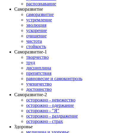
распознавание
Саморазвитие
саморазвитие
устремление
эволюция
ускорение
очищение
чистота
стойкость
Саморазвитие-1
творчество
труд
дисциплина
препятствия
равновесие и самоконтроль
ученичество
достоинство
Саморазвитие-2
осторожно - невежество
осторожно - одержание
осторожно - "Я"
осторожно - раздражение
осторожно - страх
Здоровье
медицина и здоровье