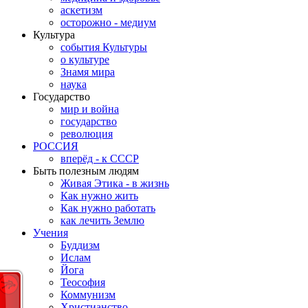
аскетизм
осторожно - медиум
Культура
события Культуры
о культуре
Знамя мира
наука
Государство
мир и война
государство
революция
РОССИЯ
вперёд - к СССР
Быть полезным людям
Живая Этика - в жизнь
Как нужно жить
Как нужно работать
как лечить Землю
Учения
Буддизм
Ислам
Йога
Теософия
Коммунизм
Христианство