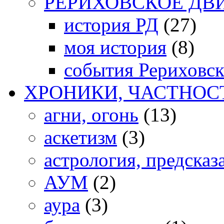
РЕРИХОВСКОЕ ДВ
история РД
(27)
моя история
(8)
события Рериховс
ХРОНИКИ, ЧАСТНОС
агни, огонь
(13)
аскетизм
(3)
астрология, предсказ
АУМ
(2)
аура
(3)