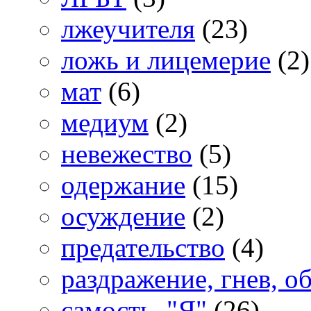
лжеучителя
(23)
ложь и лицемерие
(2)
мат
(6)
медиум
(2)
невежество
(5)
одержание
(15)
осуждение
(2)
предательство
(4)
раздражение, гнев, о
самость, "Я"
(26)