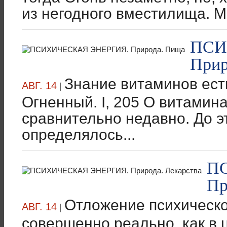
из негодного вместилища. Ми
ПСИ
Прир
Знание витаминов есть
АВГ. 14
|
Огненный. I, 205 О витамин
сравнительно недавно. До э
определялось...
П
Пр
Отложение психическо
АВГ. 14
|
совершенно реально, как в ц