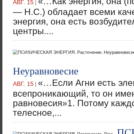
«…Как энергия, она (п
АВГ. 15
|
— Н.С.) обладает всеми кач
энергия, она есть возбудите
центры....
Неуравновесие
«…Если Агни есть эле
АВГ. 15
|
всепроникающий, то он име
равновесия»1. Потому каждо
телесное,...
ПС