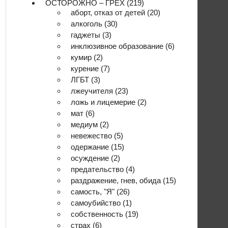
ОСТОРОЖНО – ГРЕХ
(219)
аборт, отказ от детей
(20)
алкоголь
(30)
гаджеты
(3)
инклюзивное образование
(6)
кумир
(2)
курение
(7)
ЛГБТ
(3)
лжеучителя
(23)
ложь и лицемерие
(2)
мат
(6)
медиум
(2)
невежество
(5)
одержание
(15)
осуждение
(2)
предательство
(4)
раздражение, гнев, обида
(15)
самость, "Я"
(26)
самоубийство
(1)
собственность
(19)
страх
(6)