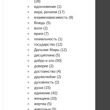
(28)
вдохновение
(1)
вера, религия
(17)
взаимозависимость
(8)
Вождь
(5)
воля
(2)
враги
(7)
гениальность
(1)
государство
(12)
Дальние Миры
(12)
дисциплина
(5)
добро и зло
(50)
доверие
(2)
достоинство
(4)
дружелюбие
(2)
духовность
(2)
душа
(15)
единение
(42)
женщина
(33)
жертва
(5)
животные
(5)