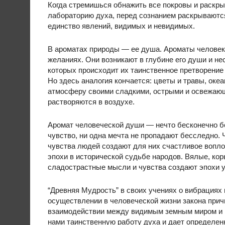
Когда стремишься обнажить все покровы и раскры
лабораторию духа, перед сознанием раскрываютс
единство явлений, видимых и невидимых.
В ароматах природы — ее душа. Ароматы человек
желаниях. Они возникают в глубине его души и нес
которых происходит их таинственное претворение
Но здесь аналогия кончается: цветы и травы, ок
атмосферу своими сладкими, острыми и освежаю
растворяются в воздухе.
Аромат человеческой души — нечто бесконечно бо
чувство, ни одна мечта не пропадают бесследно.
чувства людей создают для них счастливое вопл
эпохи в исторической судьбе народов. Вялые, кор
сладострастные мысли и чувства создают эпохи у
“Древняя Мудрость” в своих учениях о вибрациях 
осуществлении в человеческой жизни закона прич
взаимодействии между видимым земным миром и
нами таинственную работу духа и дает определен