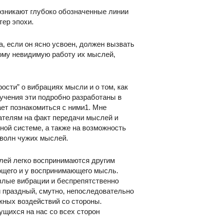
зникают глубоко обозначенные линии
тер эпохи.
 если он ясно усвоен, должен вызвать
кому невидимую работу их мыслей,
ости” о вибрациях мысли и о том, как
 учения эти подробно разработаны в
ает познакомиться с ними1. Мне
ателям на факт передачи мыслей и
вной системе, а также на возможность
 волн чужих мыслей.
лей легко воспринимаются другим
ющего и у воспринимающего мысль.
злые вибрации и беспрепятственно
и праздный, смутно, непоследовательно
жных воздействий со стороны.
ущихся на нас со всех сторон