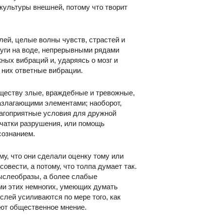
культуры внешней, потому что творит
ей, целые волны чувств, страстей и
руги на воде, непрерывными рядами
ных вибраций и, ударяясь о мозг и
них ответные вибрации.
ществу злые, враждебные и тревожные,
азлагающими элементами; наоборот,
агоприятные условия для дружной
ачатки разрушения, или помощь
сознанием.
у, что они сделали оценку тому или
овести, а потому, что толпа думает так.
слеобразы, а более слабые
ми этих немногих, умеющих думать
слей усиливаются по мере того, как
ают общественное мнение.