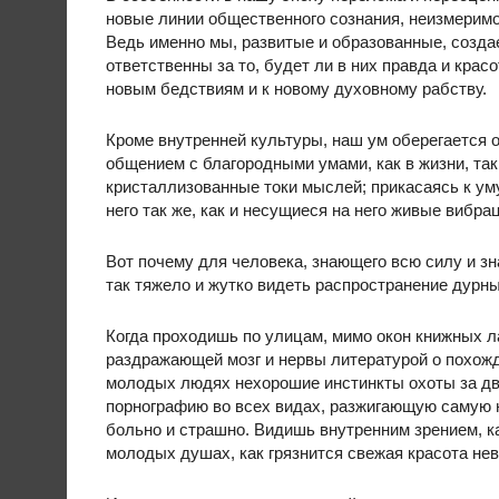
новые линии общественного сознания, неизмеримо
Ведь именно мы, развитые и образованные, создае
ответственны за то, будет ли в них правда и крас
новым бедствиям и к новому духовному рабству.
Кроме внутренней культуры, наш ум оберегается 
общением с благородными умами, как в жизни, так 
кристаллизованные токи мыслей; прикасаясь к уму
него так же, как и несущиеся на него живые вибра
Вот почему для человека, знающего всю силу и з
так тяжело и жутко видеть распространение дурных
Когда проходишь по улицам, мимо окон книжных л
раздражающей мозг и нервы литературой о похож
молодых людях нехорошие инстинкты охоты за дв
порнографию во всех видах, разжигающую самую 
больно и страшно. Видишь внутренним зрением, 
молодых душах, как грязнится свежая красота н