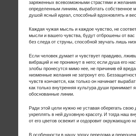
заряженных всевозможными страстями и желаниям
определенным линиям, выработать собственное м
душой ясный идеал, способный вдохновлять и вес
Каждая чужая мысль и каждое чувство, не соот
мысли и вашего чувства, будут отброшены от вас 
без следа от струны, способной звучать лишь низ
Если человек думает и чувствует правдиво, лжив
вибраций и не проникнут в него; если душа его н
злобы пронесутся мимо нее, не причинив ей вреда
низменные желания не затронут его. Беззащитнос
чувств кончается, как только он начинает выраба
как только внутренняя культура души принимает 
обоснованные линии.
Ради этой цели нужно не уставая оберегать свою 
укреплять в ней духовную красоту. И тогда наш в
от его цветов освежит и оздоровит окружающую н
В особенности в нашу эпоху перелома и переоцен