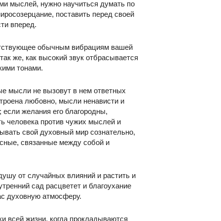
и мыслей, нужно научиться думать по
иросозерцание, поставить перед своей
ти вперед.
ветствующее обычным вибрациям вашей
так же, как высокий звук отбрасывается
кими тонами.
ые мысли не вызовут в нем ответных
астроена любовно, мысли ненависти и
; если желания его благородны,
ть человека против чужих мыслей и
тывать свой духовный мир сознательно,
ясные, связанные между собой и
душу от случайных влияний и растить и
нутренний сад расцветет и благоухание
ас духовную атмосферу.
ки всей жизни, когда прокладываются