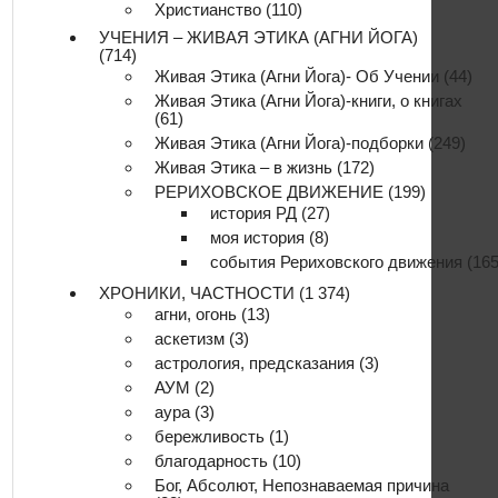
Христианство
(110)
УЧЕНИЯ – ЖИВАЯ ЭТИКА (АГНИ ЙОГА)
(714)
Живая Этика (Агни Йога)- Об Учении
(44)
Живая Этика (Агни Йога)-книги, о книгах
(61)
Живая Этика (Агни Йога)-подборки
(249)
Живая Этика – в жизнь
(172)
РЕРИХОВСКОЕ ДВИЖЕНИЕ
(199)
история РД
(27)
моя история
(8)
события Рериховского движения
(165
ХРОНИКИ, ЧАСТНОСТИ
(1 374)
агни, огонь
(13)
аскетизм
(3)
астрология, предсказания
(3)
АУМ
(2)
аура
(3)
бережливость
(1)
благодарность
(10)
Бог, Абсолют, Непознаваемая причина