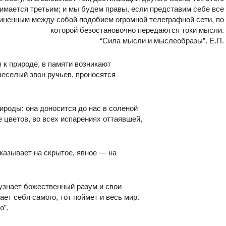
нимается третьим; и мы будем правы, если представим себе все
иненным между собой подобием огромной телеграфной сети, по
которой безостановочно передаются токи мысли.
“Сила мысли и мыслеобразы”. Е.П.
 к природе, в памяти возникают
веселый звон ручьев, проносятся
ироды: она доносится до нас в соленой
е цветов, во всех испарениях оттаявшей,
казывает на скрытое, явное — на
 узнает божественный разум и свои
ет себя самого, тот поймет и весь мир.
ю”.