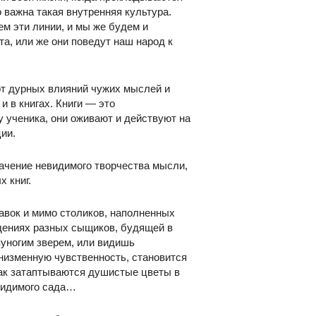
 важна такая внутренняя культура.
м эти линии, и мы же будем и
ота, или же они поведут наш народ к
от дурных влияний чужих мыслей и
и в книгах. Книги — это
 ученика, они оживают и действуют на
ции.
начение невидимого творчества мысли,
 книг.
авок и мимо столиков, наполненных
дениях разных сыщиков, будящей в
уногим зверем, или видишь
низменную чувственность, становится
как затаптываются душистые цветы в
евидимого сада…