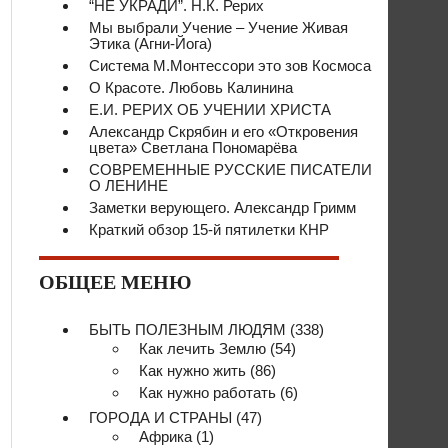
“НЕ УКРАДИ”. Н.К. Рерих
Мы выбрали Учение – Учение Живая
Этика (Агни-Йога)
Система М.Монтессори это зов Космоса
О Красоте. Любовь Калинина
Е.И. РЕРИХ ОБ УЧЕНИИ ХРИСТА
Александр Скрябин и его «Откровения
цвета» Светлана Пономарёва
СОВРЕМЕННЫЕ РУССКИЕ ПИСАТЕЛИ
О ЛЕНИНЕ
Заметки верующего. Александр Гримм
Краткий обзор 15-й пятилетки КНР
ОБЩЕЕ МЕНЮ
БЫТЬ ПОЛЕЗНЫМ ЛЮДЯМ
(338)
Как лечить Землю
(54)
Как нужно жить
(86)
Как нужно работать
(6)
ГОРОДА И СТРАНЫ
(47)
Африка
(1)