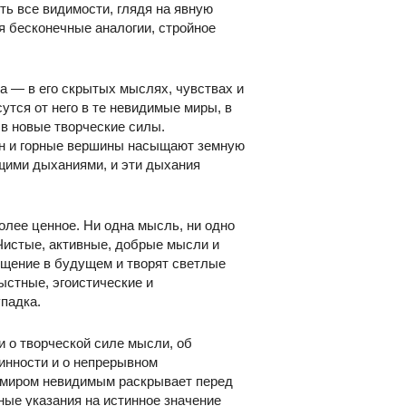
ть все видимости, глядя на явную
я бесконечные аналогии, стройное
а — в его скрытых мыслях, чувствах и
утся от него в те невидимые миры, в
 в новые творческие силы.
еан и горные вершины насыщают земную
щими дыханиями, и эти дыхания
лее ценное. Ни одна мысль, ни одно
 Чистые, активные, добрые мысли и
ощение в будущем и творят светлые
ыстные, эгоистические и
падка.
и о творческой силе мысли, об
инности и о непрерывном
 миром невидимым раскрывает перед
ные указания на истинное значение