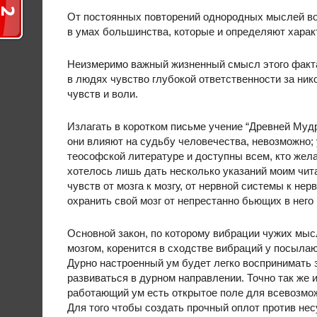
От постоянных повторений однородных мыслей во
в умах большинства, которые и определяют харак
Неизмеримо важный жизненный смысл этого факта,
в людях чувство глубокой ответственности за ни
чувств и воли.
Излагать в коротком письме учение “Древней Мудр
они влияют на судьбу человечества, невозможно;
теософской литературе и доступны всем, кто жел
хотелось лишь дать несколько указаний моим чит
чувств от мозга к мозгу, от нервной системы к нер
охранить свой мозг от непрестанно бьющих в него
Основной закон, по которому вибрации чужих мыс
мозгом, коренится в сходстве вибраций у посыла
Дурно настроенный ум будет легко воспринимать 
развиваться в дурном направлении. Точно так же 
работающий ум есть открытое поле для всевозмо
Для того чтобы создать прочный оплот против нес