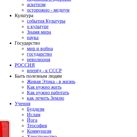
аскетизм
осторожно - медиум
Культура
события Культуры
о культуре
Знамя мира
наука
Государство
мир и война
государство
революция
РОССИЯ
вперёд - к СССР
Быть полезным людям
Живая Этика - в жизнь
Как нужно жить
Как нужно работать
как лечить Землю
Учения
Буддизм
Ислам
Йога
Теософия
Коммунизм
Христианство