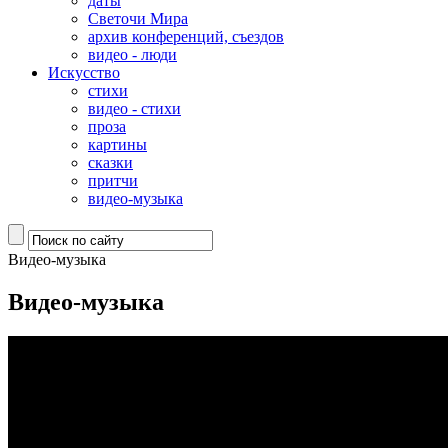
даты
Светочи Мира
архив конференций, съездов
видео - люди
Искусство
стихи
видео - стихи
проза
картины
сказки
притчи
видео-музыка
Видео-музыка
Видео-музыка