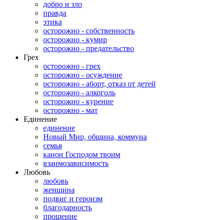
добро и зло
правда
этика
осторожно - собственность
осторожно - кумир
осторожно - предательство
Грех
осторожно - грех
осторожно - осуждение
осторожно - аборт, отказ от детей
осторожно - алкоголь
осторожно - курение
осторожно - мат
Единение
единение
Новый Мир, община, коммуна
семья
канон Господом твоим
взаимозависимость
Любовь
любовь
женщина
подвиг и героизм
благодарность
прощение