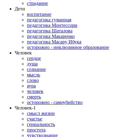
страдание
Дети
воспитание
педагогика гуманная
педагогика Монтессори
педагогика Шаталова
педагогика Макаренко
педагогика Масару Ибука
осторожно - инклюзивное образование
Человек
сердце
душа
сознание
мысль
слово
аура
человек
смерть
осторожно - самоубийство
Человек-1
смысл жизни
счастье
гениальность
простота
чувствознание