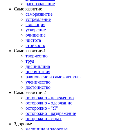
распознавание
Саморазвитие
саморазвитие
устремление
эволюция
ускорение
очищение
чистота
стойкость
Саморазвитие-1
творчество
труд
дисциплина
препятствия
равновесие и самоконтроль
ученичество
достоинство
Саморазвитие-2
осторожно - невежество
осторожно - одержание
осторожно - "Я"
осторожно - раздражение
осторожно - страх
Здоровье
медицина и здоровье