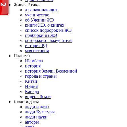
Живая Этика
для начинающих
ученичество
об Учении ЖЭ
книги ЖЭ, о книгах
список подборок из ЖЭ
подборки из ЖЭ
осторожно - лжеучителя
история РД
моя история
Планета
Шамбала
история
история Земли, Вселенной
города и страны
Китай
Индия
Канада
видео - Земля
Люди и даты
люди и даты
люди Культуры
люди науки
авторы