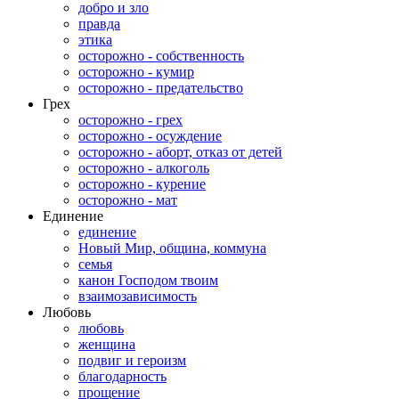
добро и зло
правда
этика
осторожно - собственность
осторожно - кумир
осторожно - предательство
Грех
осторожно - грех
осторожно - осуждение
осторожно - аборт, отказ от детей
осторожно - алкоголь
осторожно - курение
осторожно - мат
Единение
единение
Новый Мир, община, коммуна
семья
канон Господом твоим
взаимозависимость
Любовь
любовь
женщина
подвиг и героизм
благодарность
прощение