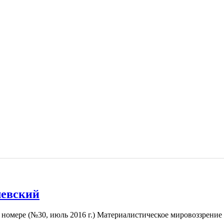
левский
омере (№30, июль 2016 г.) Материалистическое мировоззрение л