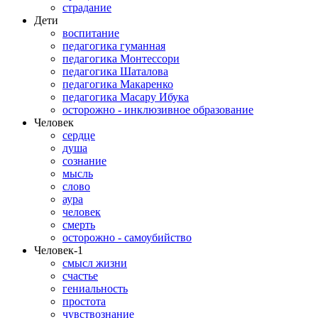
страдание
Дети
воспитание
педагогика гуманная
педагогика Монтессори
педагогика Шаталова
педагогика Макаренко
педагогика Масару Ибука
осторожно - инклюзивное образование
Человек
сердце
душа
сознание
мысль
слово
аура
человек
смерть
осторожно - самоубийство
Человек-1
смысл жизни
счастье
гениальность
простота
чувствознание