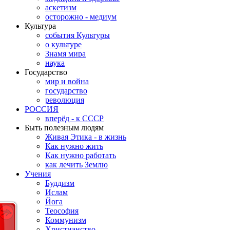
аскетизм
осторожно - медиум
Культура
события Культуры
о культуре
Знамя мира
наука
Государство
мир и война
государство
революция
РОССИЯ
вперёд - к СССР
Быть полезным людям
Живая Этика - в жизнь
Как нужно жить
Как нужно работать
как лечить Землю
Учения
Буддизм
Ислам
Йога
Теософия
Коммунизм
Христианство