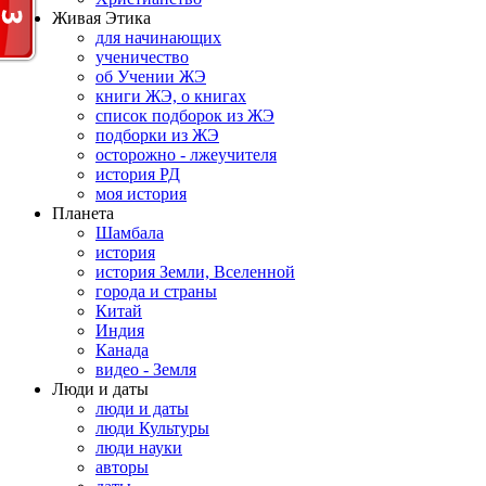
Живая Этика
для начинающих
ученичество
об Учении ЖЭ
книги ЖЭ, о книгах
список подборок из ЖЭ
подборки из ЖЭ
осторожно - лжеучителя
история РД
моя история
Планета
Шамбала
история
история Земли, Вселенной
города и страны
Китай
Индия
Канада
видео - Земля
Люди и даты
люди и даты
люди Культуры
люди науки
авторы