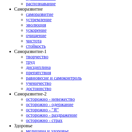
распознавание
Саморазвитие
саморазвитие
устремление
эволюция
ускорение
очищение
чистота
стойкость
Саморазвитие-1
творчество
труд
дисциплина
препятствия
равновесие и самоконтроль
ученичество
достоинство
Саморазвитие-2
осторожно - невежество
осторожно - одержание
осторожно - "Я"
осторожно - раздражение
осторожно - страх
Здоровье
медицина и здоровье