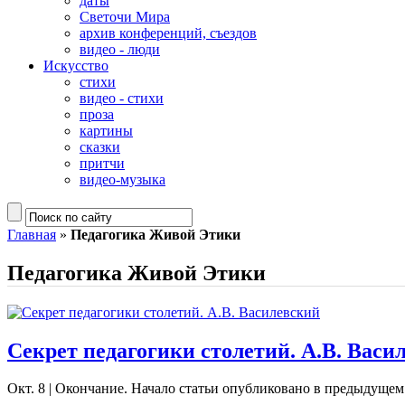
даты
Светочи Мира
архив конференций, съездов
видео - люди
Искусство
стихи
видео - стихи
проза
картины
сказки
притчи
видео-музыка
Главная
»
Педагогика Живой Этики
Педагогика Живой Этики
Секрет педагогики столетий. А.В. Васи
Окт. 8
|
Окончание. Начало статьи опубликовано в предыдущем н