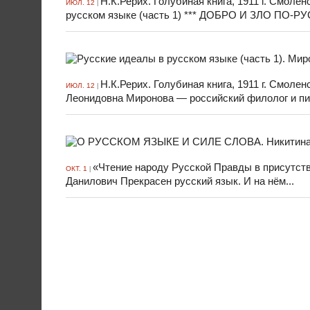
Н.К.Рерих. Голубиная книга, 1911 г. Смол
ИЮЛ. 12
|
русском языке (часть 1) *** ДОБРО И ЗЛО ПО-РУ
Н.К.Рерих. Голубиная книга, 1911 г. Смоле
ИЮЛ. 12
|
Леонидовна Миронова — российский филолог и пис
«Чтение народу Русской Правды в присутст
ОКТ. 1
|
Данилович Прекрасен русский язык. И на нём...