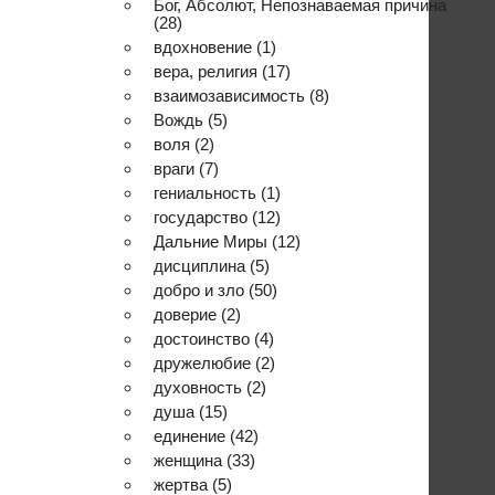
Бог, Абсолют, Непознаваемая причина
(28)
вдохновение
(1)
вера, религия
(17)
взаимозависимость
(8)
Вождь
(5)
воля
(2)
враги
(7)
гениальность
(1)
государство
(12)
Дальние Миры
(12)
дисциплина
(5)
добро и зло
(50)
доверие
(2)
достоинство
(4)
дружелюбие
(2)
духовность
(2)
душа
(15)
единение
(42)
женщина
(33)
жертва
(5)