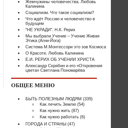
Жемчужины человечества. Любовь
Калинина
Социализм. Что такое социализм?
Что ждёт Россию и человечество в
будущем
“НЕ УКРАДИ”. Н.К. Рерих
Мы выбрали Учение – Учение Живая
Этика (Агни-Йога)
Система М.Монтессори это зов Космоса
О Красоте. Любовь Калинина
Е.И. РЕРИХ ОБ УЧЕНИИ ХРИСТА
Александр Скрябин и его «Откровения
цвета» Светлана Пономарёва
ОБЩЕЕ МЕНЮ
БЫТЬ ПОЛЕЗНЫМ ЛЮДЯМ
(339)
Как лечить Землю
(54)
Как нужно жить
(87)
Как нужно работать
(6)
ГОРОДА И СТРАНЫ
(47)