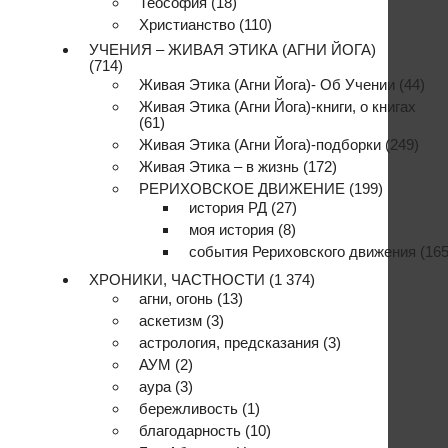
Теософия
(18)
Христианство
(110)
УЧЕНИЯ – ЖИВАЯ ЭТИКА (АГНИ ЙОГА)
(714)
Живая Этика (Агни Йога)- Об Учении
(44)
Живая Этика (Агни Йога)-книги, о книгах
(61)
Живая Этика (Агни Йога)-подборки
(249)
Живая Этика – в жизнь
(172)
РЕРИХОВСКОЕ ДВИЖЕНИЕ
(199)
история РД
(27)
моя история
(8)
события Рериховского движения
(165
ХРОНИКИ, ЧАСТНОСТИ
(1 374)
агни, огонь
(13)
аскетизм
(3)
астрология, предсказания
(3)
АУМ
(2)
аура
(3)
бережливость
(1)
благодарность
(10)