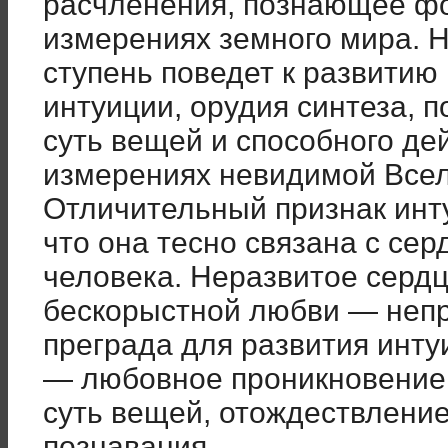
расчленения, познающее фо
измерениях земного мира. 
ступень поведет к развитию
интуиции, орудия синтеза, 
суть вещей и способного де
измерениях невидимой Все
Отличительный признак инту
что она тесно связана с се
человека. Неразвитое сердц
бескорыстной любви — неп
преграда для развития инту
— любовное проникновение
суть вещей, отождествление
познавания.