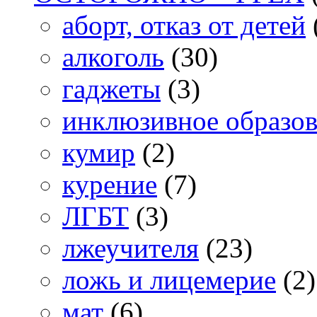
аборт, отказ от детей
алкоголь
(30)
гаджеты
(3)
инклюзивное образо
кумир
(2)
курение
(7)
ЛГБТ
(3)
лжеучителя
(23)
ложь и лицемерие
(2)
мат
(6)