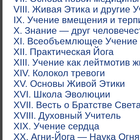
VIII. Живая Этика и другие 
IХ. Учение вмещения и тер
Х. Знание — друг человечес
ХI. Всеобъемлющее Учение
ХII. Практическая Йога
ХIII. Учение как лейтмотив 
ХIV. Колокол тревоги
ХV. Основы Живой Этики
ХVI. Школа Эволюции
ХVII. Весть о Братстве Свет
ХVIII. Духовный Учитель
ХIХ. Учение сердца
ХХ. Агни-Йога — Наука Огня