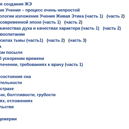
ия создания ЖЭ
ие Учения – процесс очень непростой
ологии изложения Учения Живая Этика (часть 1)
(
часть 2
)
современной эпохе (часть 1)
(
часть 2
)
качествах духа и качествах характера (часть 1)
(часть 2)
 воспитании
силах тьмы (часть1)
(
часть 2
) (
часть 3
)
а
ом посыле
б ускорении времени
лечении, требованиях к врачу (часть 1)
 состояния сна
тельности
страхе
чи, болтливости, грубости
ях, отложениях
льстве
цемерии