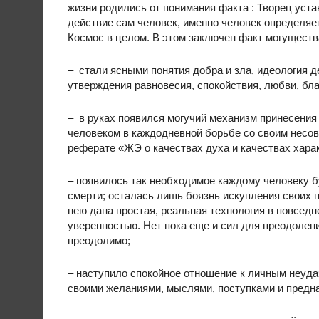
жизни родились от понимания факта : Творец уста
действие сам человек, именно человек определяет
Космос в целом. В этом заключен факт могущества
– стали ясными понятия добра и зла, идеология 
утверждения равновесия, спокойствия, любви, бла
– в руках появился могучий механизм принесения
человеком в каждодневной борьбе со своим несов
реферате «ЖЭ о качествах духа и качествах хара
– появилось так необходимое каждому человеку 
смерти; осталась лишь боязнь искупления своих 
нею дана простая, реальная технология в повсед
уверенностью. Нет пока еще и сил для преодолен
преодолимо;
– наступило спокойное отношение к личным неуда
своими желаниями, мыслями, поступками и предн