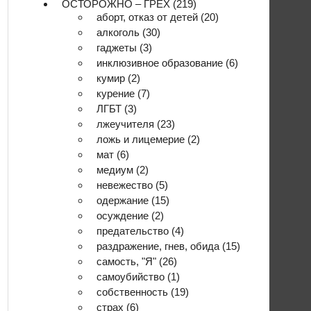
ОСТОРОЖНО – ГРЕХ
(219)
аборт, отказ от детей
(20)
алкоголь
(30)
гаджеты
(3)
инклюзивное образование
(6)
кумир
(2)
курение
(7)
ЛГБТ
(3)
лжеучителя
(23)
ложь и лицемерие
(2)
мат
(6)
медиум
(2)
невежество
(5)
одержание
(15)
осуждение
(2)
предательство
(4)
раздражение, гнев, обида
(15)
самость, "Я"
(26)
самоубийство
(1)
собственность
(19)
страх
(6)