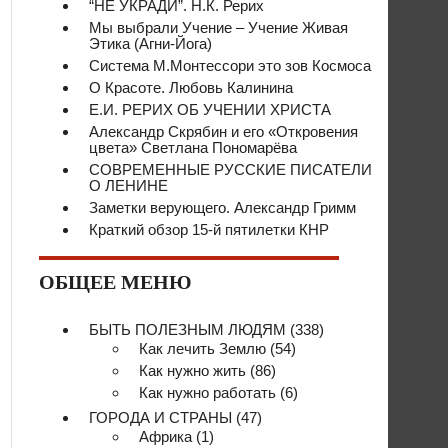
“НЕ УКРАДИ”. Н.К. Рерих
Мы выбрали Учение – Учение Живая
Этика (Агни-Йога)
Система М.Монтессори это зов Космоса
О Красоте. Любовь Калинина
Е.И. РЕРИХ ОБ УЧЕНИИ ХРИСТА
Александр Скрябин и его «Откровения
цвета» Светлана Пономарёва
СОВРЕМЕННЫЕ РУССКИЕ ПИСАТЕЛИ
О ЛЕНИНЕ
Заметки верующего. Александр Гримм
Краткий обзор 15-й пятилетки КНР
ОБЩЕЕ МЕНЮ
БЫТЬ ПОЛЕЗНЫМ ЛЮДЯМ
(338)
Как лечить Землю
(54)
Как нужно жить
(86)
Как нужно работать
(6)
ГОРОДА И СТРАНЫ
(47)
Африка
(1)