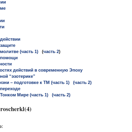
нии
зме
ии
ти
 действии
 защите
молитве (часть 1)
(
часть 2
)
 помощи
ности
остях действий в современную Эпоху
ной “эзотерике”
зни – подготовке к ТМ (часть 1)
(часть 2)
 переходе
Тонком Мире (часть 1)
(часть 2)
го: