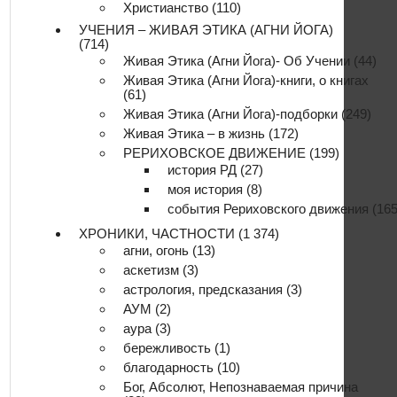
Христианство
(110)
УЧЕНИЯ – ЖИВАЯ ЭТИКА (АГНИ ЙОГА)
(714)
Живая Этика (Агни Йога)- Об Учении
(44)
Живая Этика (Агни Йога)-книги, о книгах
(61)
Живая Этика (Агни Йога)-подборки
(249)
Живая Этика – в жизнь
(172)
РЕРИХОВСКОЕ ДВИЖЕНИЕ
(199)
история РД
(27)
моя история
(8)
события Рериховского движения
(165
ХРОНИКИ, ЧАСТНОСТИ
(1 374)
агни, огонь
(13)
аскетизм
(3)
астрология, предсказания
(3)
АУМ
(2)
аура
(3)
бережливость
(1)
благодарность
(10)
Бог, Абсолют, Непознаваемая причина