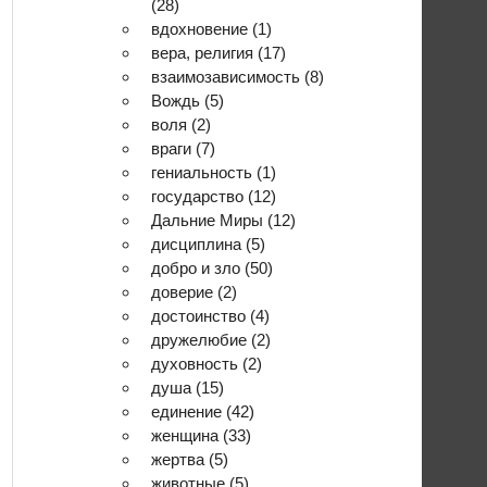
(28)
вдохновение
(1)
вера, религия
(17)
взаимозависимость
(8)
Вождь
(5)
воля
(2)
враги
(7)
гениальность
(1)
государство
(12)
Дальние Миры
(12)
дисциплина
(5)
добро и зло
(50)
доверие
(2)
достоинство
(4)
дружелюбие
(2)
духовность
(2)
душа
(15)
единение
(42)
женщина
(33)
жертва
(5)
животные
(5)