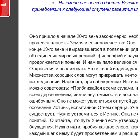
«…На смене рас всегда дается Великое
принадлежит к следующей ступени развития ил
Оно пришло в начале 20-го века закономерно, нео
процесса планеты Земля и ее человечества; Оно 
конце 19-го века и выразившегося в появлении р
объединения мировых религий, философий и науки
продолжается и поныне. И нам выпало великое сч
Откровения и реализовать Его в своей индивидуа
Множества хороших слов могут прикрывать нечто с
исследований. Наоборот, при наблюдениях Истина
можно советовать: «Приближайся всеми силами, 
всем дерзновением, являй неутомимость и воспл
ошибочным. Оно не может уклониться от путей до
осознание Истины, испытанной Огнем сердца. Уче
существует. Нужно устремиться к Истине. Она не 
понятий.. Считайте, что путь Учения есть утверж
блуждания. Нужно идти, пробуя каждое слово, каж
каждый шаг к нему будет просветлением и расшир