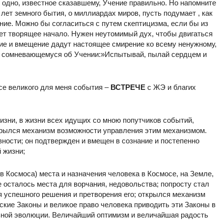
 одно, известное сказавшему, Учение правильно. Но напомните
лет земного бытия, о миллиардах миров, пусть подумает , как
ние. Можно бы согласиться с путем скептицизма, если бы из
ет творящее начало. Нужен неутомимый дух, чтобы двигаться
ие и вмещение дадут настоящее смирение ко всему ненужному,
те сомневающемуся об Учении:»Испытывай, пылай сердцем и
се великого для меня события –
ВСТРЕЧЕ
с ЖЭ и благих
зни, в жизни всех идущих со мною попутчиков событий,
ткрылся механизм возможности управления этим механизмом.
вности; он подтвержден и вмещен в сознание и постепенно
 жизни;
 Космоса) места и назначения человека в Космосе, на Земле,
 осталось места для ворчания, недовольства; попросту стал
 успешного решения и претворения его; открылся механизм
ские Законы и великое право человека приводить эти Законы в
альной эволюции. Величайший оптимизм и величайшая радость