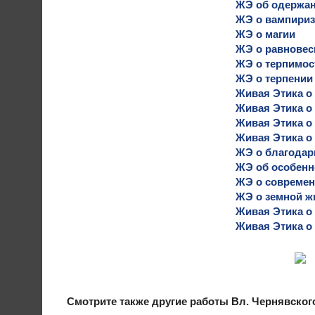
ЖЭ об одержа
ЖЭ о вампири
ЖЭ о магии
ЖЭ о равновес
ЖЭ о терпимос
ЖЭ о терпении
Живая Этика о
Живая Этика о
Живая Этика о 
Живая Этика о
ЖЭ о благодар
ЖЭ об особенн
ЖЭ о современ
ЖЭ о земной жи
Живая Этика о
Живая Этика о 
Смотрите также другие работы Вл. Чернявско