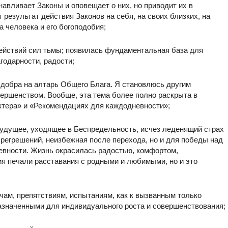
навливает Законы и оповещает о них, но приводит их в
 результат действия Законов на себя, на своих близких, на
 человека и его богоподобия;
действий сил тьмы; появилась фундаментальная база для
годарности, радости;
 добра на алтарь Общего Блага. Я становлюсь другим
ершенством. Вообще, эта тема более полно раскрыта в
ктера» и «Рекомендациях для каждодневности»;
будущее, уходящее в Беспредельность, исчез леденящий страх
прегрешений, неизбежная после перехода, но и для победы над
невности. Жизнь окрасилась радостью, комфортом,
ия печали расставания с родными и любимыми, но и это
чам, препятствиям, испытаниям, как к вызванным только
азначенными для индивидуального роста и совершенствования;