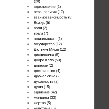
(28)
вдохновение
(1)
вера, религия
(17)
взаимозависимость
(8)
Вождь
(5)
воля
(2)
враги
(7)
гениальность
(1)
государство
(12)
Дальние Миры
(12)
дисциплина
(5)
добро и зло
(50)
доверие
(2)
достоинство
(4)
дружелюбие
(2)
духовность
(2)
душа
(15)
единение
(42)
женщина
(33)
жертва
(5)
животные
(5)