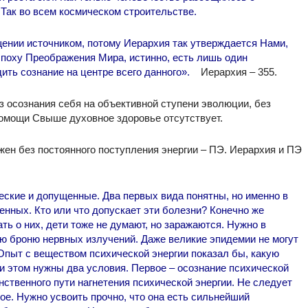
Так во всем космическом строительстве.
щении источником, потому Иерархия так утверждается Нами,
 эпоху Преображения Мира, истинно, есть лишь один
ить сознание на центре всего данного».
Иерархия – 355.
з осознания себя на объективной ступени эволюции, без
помощи Свыше духовное здоровье отсутствует.
жен без постоянного поступления энергии – ПЭ. Иерархия и ПЭ
ские и допущенные. Два первых вида понятны, но именно в
енных. Кто или что допускает эти болезни? Конечно же
ть о них, дети тоже не думают, но заражаются. Нужно в
ю броню нервных излучений. Даже великие эпидемии не могут
 Опыт с веществом психической энергии показал бы, какую
и этом нужны два условия. Первое – осознание психической
нственного пути нагнетения психической энергии. Не следует
ое. Нужно усвоить прочно, что она есть сильнейший