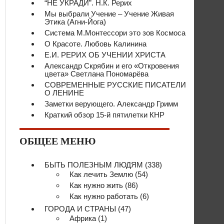
“НЕ УКРАДИ”. Н.К. Рерих
Мы выбрали Учение – Учение Живая
Этика (Агни-Йога)
Система М.Монтессори это зов Космоса
О Красоте. Любовь Калинина
Е.И. РЕРИХ ОБ УЧЕНИИ ХРИСТА
Александр Скрябин и его «Откровения
цвета» Светлана Пономарёва
СОВРЕМЕННЫЕ РУССКИЕ ПИСАТЕЛИ
О ЛЕНИНЕ
Заметки верующего. Александр Гримм
Краткий обзор 15-й пятилетки КНР
ОБЩЕЕ МЕНЮ
БЫТЬ ПОЛЕЗНЫМ ЛЮДЯМ
(338)
Как лечить Землю
(54)
Как нужно жить
(86)
Как нужно работать
(6)
ГОРОДА И СТРАНЫ
(47)
Африка
(1)