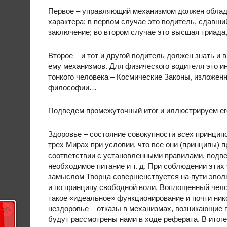
Первое – управляющий механизмом должен облад
характера: в первом случае это водитель, сдавш
заключение; во втором случае это высшая триад
Второе – и тот и другой водитель должен знать и
ему механизмов. Для физического водителя это ин
тонкого человека – Космические Законы, изложенн
философии…
Подведем промежуточный итог и иллюстрируем е
Здоровье – состояние совокупности всех принци
трех Мирах при условии, что все они (принципы)
соответствии с установленными правилами, подв
необходимое питание и т. д. При соблюдении этих
замыслом Творца совершенствуется на пути эвол
и по принципу свободной воли. Воплощенный чел
такое «идеальное» функционирование и почти ник
нездоровье – отказы в механизмах, возникающие 
будут рассмотрены нами в ходе реферата. В итог