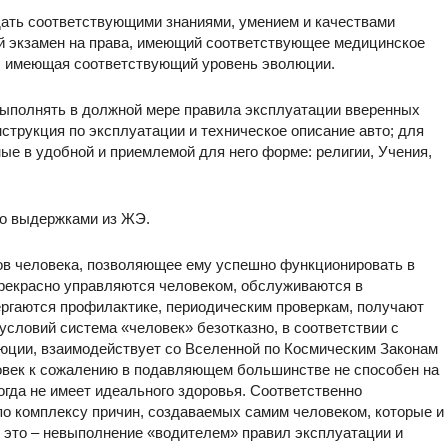
ать соответствующими знаниями, умением и качествами
ий экзамен на права, имеющий соответствующее медицинское
а, имеющая соответствующий уровень эволюции.
 выполнять в должной мере правила эксплуатации вверенных
струкция по эксплуатации и техническое описание авто; для
ые в удобной и приемлемой для него форме: религии, Учения,
го выдержками из ЖЭ.
пов человека, позволяющее ему успешно функционировать в
 прекрасно управляются человеком, обслуживаются в
ергаются профилактике, периодическим проверкам, получают
 условий система «человек» безотказно, в соответствии с
юции, взаимодействует со Вселенной по Космическим Законам
овек к сожалению в подавляющем большинстве не способен на
огда не имеет идеального здоровья. Соответственно
по комплексу причин, создаваемых самим человеком, которые и
е это – невыполнение «водителем» правил эксплуатации и