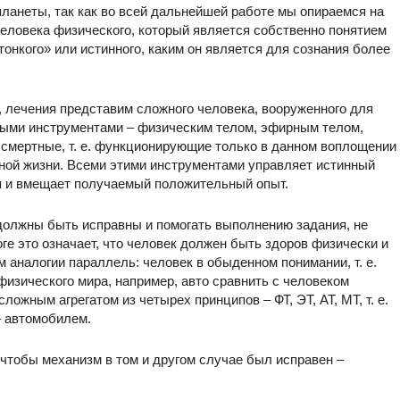
ланеты, так как во всей дальнейшей работе мы опираемся на
человека физического, который является собственно понятием
тонкого» или истинного, каким он является для сознания более
, лечения представим сложного человека, вооруженного для
ными инструментами – физическим телом, эфирным телом,
смертные, т. е. функционирующие только в данном воплощении
ной жизни. Всеми этими инструментами управляет истинный
ая и вмещает получаемый положительный опыт.
должны быть исправны и помогать выполнению задания, не
тоге это означает, что человек должен быть здоров физически и
м аналогии параллель: человек в обыденном понимании, т. е.
изического мира, например, авто сравнить с человеком
жным агрегатом из четырех принципов – ФТ, ЭТ, АТ, МТ, т. е.
 автомобилем.
чтобы механизм в том и другом случае был исправен –