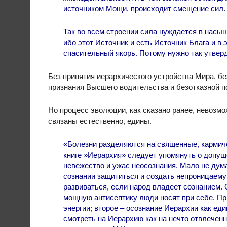
источником Мощи, происходит смещение сил. 
Так во всем строении сила нуждается в насы
ибо этот Источник и есть Источник Блага и в
спасительный якорь. Потому нужно так утверд
Без принятия иерархического устройства Мира, бе
признания Высшего водительства и безотказной 
Но процесс эволюции, как сказано ранее, невозмо
связаны естественно, едины.
«Болезни разделяются на священные, кармиче
книге »Иерархия» следует упомянуть о допущ
невежество и ужас неосознания. Мало не дума
сознании защититься и создать непроницаему
развиваться, если народ владеет сознанием.
мощную антисептику люди носят при себе. Пр
энергии; второе – осознание Иерархии как еди
смотреть на Иерархию как на нечто отвлеченн