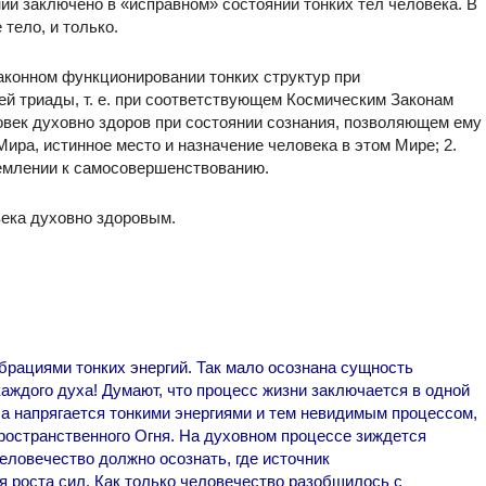
ии заключено в «исправном» состоянии тонких тел человека. В
тело, и только.
аконном функционировании тонких структур при
й триады, т. е. при соответствующем Космическим Законам
овек духовно здоров при состоянии сознания, позволяющем ему
Мира, истинное место и назначение человека в этом Мире; 2.
ремлении к самосовершенствованию.
ека духовно здоровым.
рациями тонких энергий. Так мало осознана сущность
аждого духа! Думают, что процесс жизни заключается в одной
са напрягается тонкими энергиями и тем невидимым процессом,
ространственного Огня. На духовном процессе зиждется
еловечество должно осознать, где источник
я роста сил. Как только человечество разобщилось с