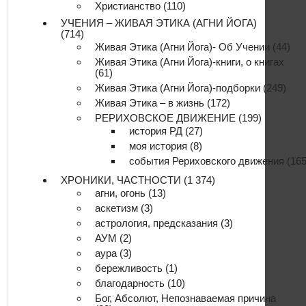
Христианство
(110)
УЧЕНИЯ – ЖИВАЯ ЭТИКА (АГНИ ЙОГА)
(714)
Живая Этика (Агни Йога)- Об Учении
(44)
Живая Этика (Агни Йога)-книги, о книгах
(61)
Живая Этика (Агни Йога)-подборки
(249)
Живая Этика – в жизнь
(172)
РЕРИХОВСКОЕ ДВИЖЕНИЕ
(199)
история РД
(27)
моя история
(8)
события Рериховского движения
(165
ХРОНИКИ, ЧАСТНОСТИ
(1 374)
агни, огонь
(13)
аскетизм
(3)
астрология, предсказания
(3)
АУМ
(2)
аура
(3)
бережливость
(1)
благодарность
(10)
Бог, Абсолют, Непознаваемая причина