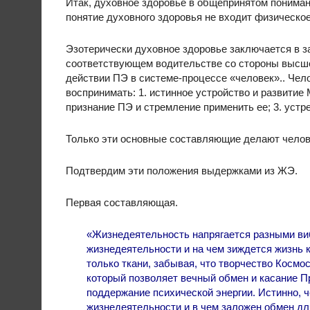
Итак, духовное здоровье в общепринятом пониман
понятие духовного здоровья не входит физическое 
Эзотерически духовное здоровье заключается в з
соответствующем водительстве со стороны высше
действии ПЭ в системе-процессе «человек».. Чел
воспринимать: 1. истинное устройство и развитие 
признание ПЭ и стремление применить ее; 3. уст
Только эти основные составляющие делают челов
Подтвердим эти положения выдержками из ЖЭ.
Первая составляющая.
«Жизнедеятельность напрягается разными виб
жизнедеятельности и на чем зиждется жизнь к
только ткани, забывая, что творчество Космо
который позволяет вечный обмен и касание П
поддержание психической энергии. Истинно, ч
жизнедеятельности и в чем заложен обмен дл