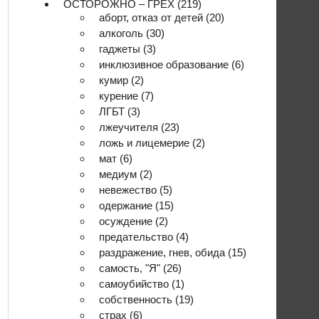
ОСТОРОЖНО – ГРЕХ
(219)
аборт, отказ от детей
(20)
алкоголь
(30)
гаджеты
(3)
инклюзивное образование
(6)
кумир
(2)
курение
(7)
ЛГБТ
(3)
лжеучителя
(23)
ложь и лицемерие
(2)
мат
(6)
медиум
(2)
невежество
(5)
одержание
(15)
осуждение
(2)
предательство
(4)
раздражение, гнев, обида
(15)
самость, "Я"
(26)
самоубийство
(1)
собственность
(19)
страх
(6)