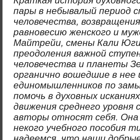
Краткая история духовног
пары в небывалый период 
человечества, возвращения
равновесию женского и муж
Майтрейи, смены Кали Юг
преодоления важной ступе
человечества и планеты З
органично вошедшие в нее 
единомышленников по зам
помочь в духовных искания
движения среднего уровня 
авторы относят себя. Она
некого учебного пособия т
надеемся, что наши добры