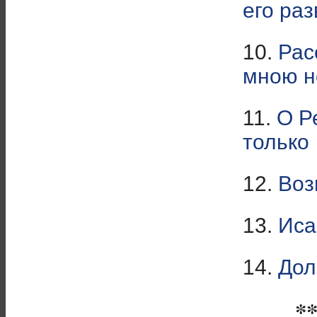
его ра
10.
Рас
мною н
11.
О Р
только
12.
Воз
13.
Иса
14.
Дол
*