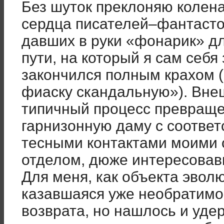
Без шуток преклоняю колена
сердца писателей–фантасто
давших в руки «фонарик» д
пути, на который я сам себя
закончился полным крахом (
фиаску скандальную»). Внеш
типичный процесс превраще
гарнизонную даму с соотве
тесными контактами моими 
отделом, дюже интересовав
Для меня, как объекта эвол
казавшаяся уже необратимой
возврата, но нашлось и уде