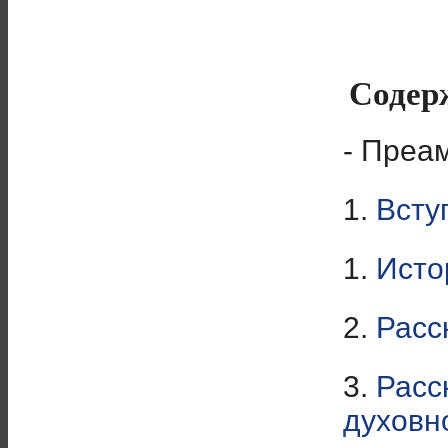
Содер
- Преа
1.
Всту
1.
Исто
2.
Расс
3.
Расс
духовн