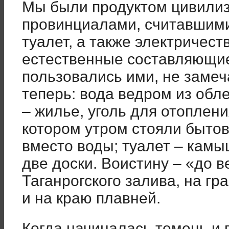
Мы были продуктом цивилиз
провинциалами, считавшими,
туалет, а также электричест
естественные составляющие
пользовались ими, не замеча
теперь: вода ведром из обл
– жилье, уголь для отоплени
котором утром стояли быто
вместо воды; туалет – камы
две доски. Воистину – «до в
Таганрогского залива, на г
и на краю плавней.
Когда начиналась темень и 