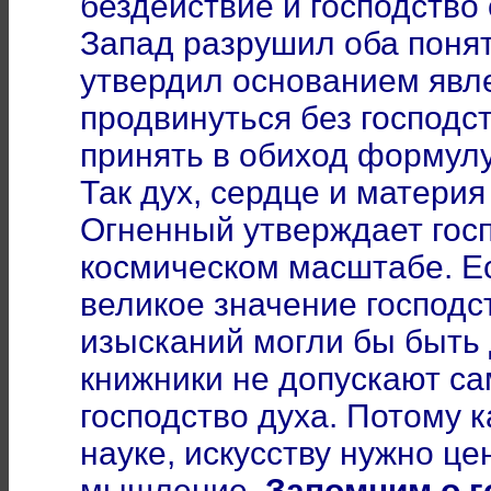
бездействие и господство 
Запад разрушил оба понят
утвердил основанием явл
продвинуться без господс
принять в обиход формул
Так дух, сердце и материя
Огненный утверждает госп
космическом масштабе. Е
великое значение господс
изысканий могли бы быть 
книжники не допускают с
господство духа. Потому 
науке, искусству нужно це
мышление.
Запомним о г