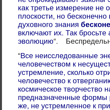
как третье измерение не 
плоскости, но бесконечно 
духовного знания
бескон
включают их. Так бросьте 
эволюцию
“. Беспредельн
“
Все неисследованные эне
человечеством к несущес
устремление, сколько отр
человечество к отвергани
космическое творчество на
предназначенные формы 
же, не устремленное к пр