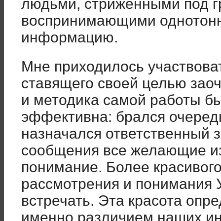
людьми, стриженными под г
воспринимающими однотонн
информацию.
Мне приходилось участвоват
ставящего своей целью зао
и методика самой работы бы
эффективна: брался очередн
назначался ответственный за
сообщения все желающие из
понимание. Более красивог
рассмотрения и понимания 
встречать. Эта красота опр
именно различием наших ин