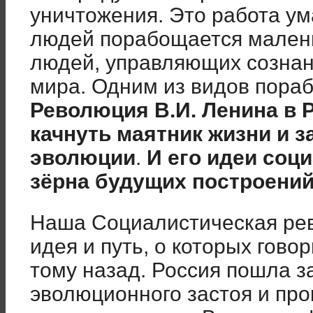
уничтожения. Это работа ума
людей порабощается малень
людей, управляющих созна
мира. Одним из видов пора
Революция В.И. Ленина в 
качнуть маятник жизни и з
эволюции
.
И его идеи соц
зёрна будущих построений
Наша Социалистическая рев
идея и путь, о которых гово
тому назад. Россия пошла з
эволюционного застоя и пр