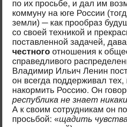
по их просьбе, и дал им во
коммуну на юге России (тог
земли) ─ как прообраз буду
со своей техникой и прекрас
поставленной задачей, дав
честного
отношения к общес
справедливого распределени
Владимир Ильич Ленин пост
он всегда поддерживал тех,
накормить Россию. Он говор
республика не знает никак
А к своим сотрудникам он п
просьбой: «
щадить чувств