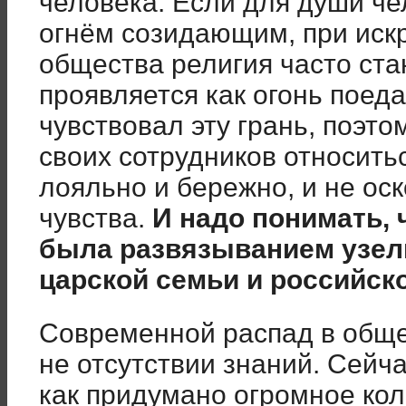
человека. Если для души че
огнём созидающим, при искр
общества религия часто ста
проявляется как огонь поед
чувствовал эту грань, поэт
своих сотрудников относит
лояльно и бережно, и не ос
чувства.
И надо понимать,
была развязыванием узел
царской семьи и российск
Современной распад в обще
не отсутствии знаний. Сейча
как придумано огромное ко