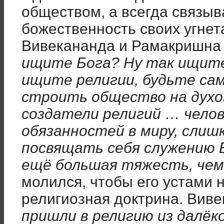
обществом, а всегда связыв
божественность своих угнета
Вивекананда и Рамакришна 
ищите Бога? Ну так ищите
ищите религии, будьте са
строить общество на духов
создатели религий … челов
обязанностей в миру, слиш
посвящать себя служению Б
ещё большая тяжесть, чем
молился, чтобы его устами 
религиозная доктрина. Виве
пришли в религию из далёк