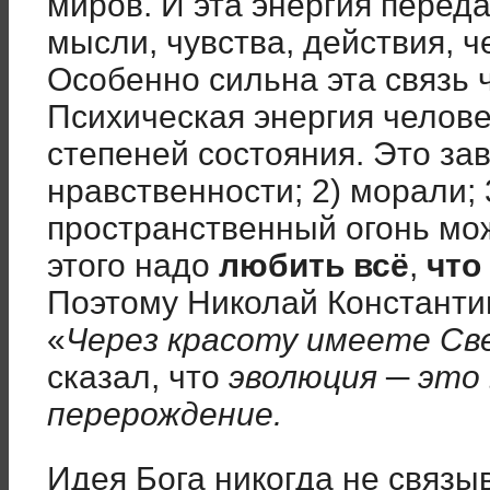
миров. И эта энергия перед
мысли, чувства, действия, ч
Особенно сильна эта связь 
Психическая энергия челове
степеней состояния. Это зави
нравственности; 2) морали; 
пространственный огонь мо
этого надо
любить всё
,
что
Поэтому Николай Константи
«
Через красоту имеете Св
сказал, что
эволюция ─ это
перерождение.
Идея Бога никогда не связы