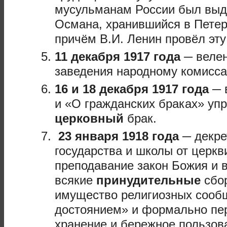
мусульманам России был выд
Османа, хранившийся в Петер
причём В.И. Ленин провёл эт
11 декабря 1917 года
─ велен
заведения народному комисса
16 и 18 декабря 1917 года
─ 
и «О гражданских браках» уп
церковный
брак.
23 января 1918 года
─ декре
государства и школы от церкв
преподавание закон Божия и 
всякие
принудительные
сбо
имущество религиозных сооб
достоянием» и формально пе
хранение и бережное пользов