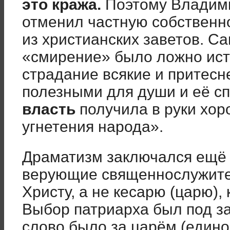
это кража.
Поэтому Владими
отменил частную собственно
из христианских заветов. С
«смирение» было ложно ист
страдание всякие и притесн
полезными для души и её сп
власть
получила в руки хо
угнетения народа».
Драматизм заключался ещё в
верующие священнослужите
Христу, а не кесарю (царю)
Выбор патриарха был под з
слово было за царём (едино