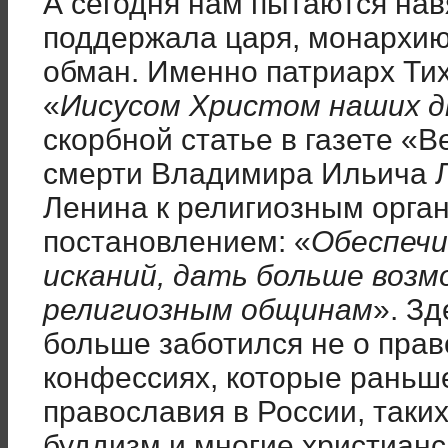
А сегодня нам пытаются нав
поддержала царя, монархию
обман. Именно патриарх Тих
«
Иисусом Христом наших д
скорбной статье в газете «
смерти Владимира Ильича Л
Ленина к религиозным орга
постановлением: «
Обеспечи
исканий, дать больше воз
религиозным общинам
». З
больше заботился не о прав
конфессиях, которые раньш
православия в России, таких
буддизм и многие христианск