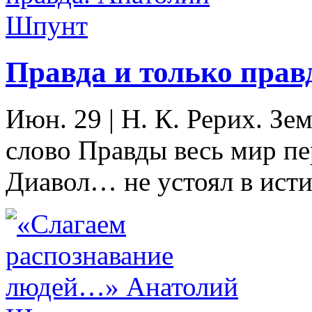
Правда и только пра
Июн. 29
|
Н. К. Рерих. З
слово Правды весь мир п
Диавол… не устоял в истин