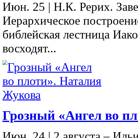
Июн. 25
|
Н.К. Рерих. За
Иерархическое построени
библейская лестница Иако
восходят...
Грозный «Ангел во п
Июн. 24
|
2 августа – Ил