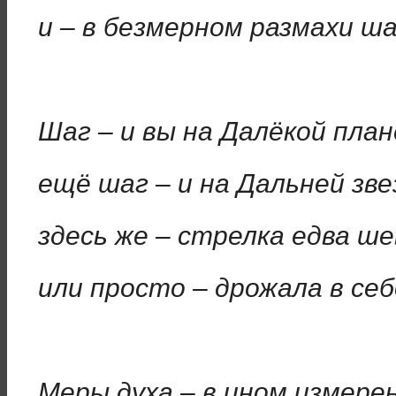
и – в безмерном размахи ша
Шаг – и вы на Далёкой пла
ещё шаг – и на Дальней зве
здесь же – стрелка едва ше
или просто – дрожала в се
Меры духа – в ином измерен