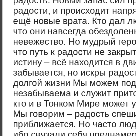
радость. Новый запас сил п
радости, и происходит напр
ещё новые врата. Кто дал л
что они навсегда обездоле
невежество. Но мудрый герой
что путь к радости не закр
истину – всё находится в д
забывается, но искры радос
долгой жизни Мы можем под
незабываема и служит прит
кто и в Тонком Мире может у
Мы говорим – радость спеши
приближается. Но часто люд
ибо связали себя преднамер