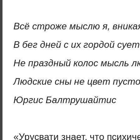
Всё строже мыслю я, вника
В бег дней с их гордой сует
Не праздный колос мысль л
Людские сны не цвет пусто
Юргис Балтрушайтис
«Урусвати знает, что психич