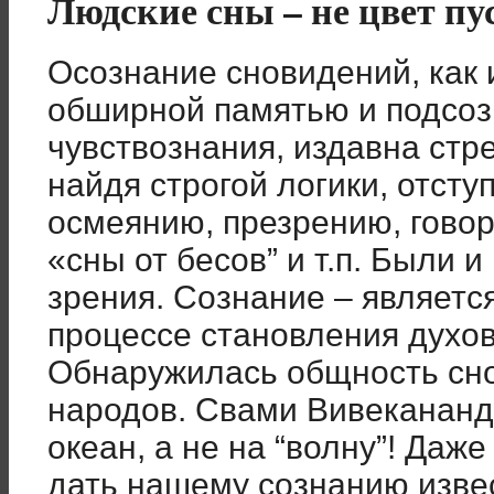
Людские сны – не цвет пу
Осознание сновидений, как и
обширной памятью и подсо
чувствознания, издавна стр
найдя строгой логики, отсту
осмеянию, презрению, говоря
«сны от бесов” и т.п. Были 
зрения. Сознание – являетс
процессе становления духов
Обнаружилась общность сно
народов. Свами Вивекананда
океан, а не на “волну”! Даж
дать нашему сознанию извес