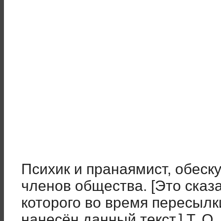
Психик и пранаямист, обес
членов общества. [Это сказа
которого во время пересыл
нанесён данный текст.] Т. О