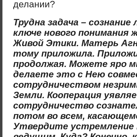
делании?
Трудна задача – сознание
ключе нового понимания ж
Живой Этики. Матерь Агн
тому приложила. Приложи
продолжая. Можете яро 
делаете это с Нею совме
сотрудничеством незрим
Земли. Кооперация уявля
сотрудничество сознател
потом во всем, касающем
Утвердите устремление 
ведущим. Куда? Конечно, к