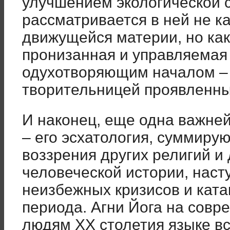
улучшением экологической 
рассматривается в ней не к
движущейся материи, но как
пронизанная и управляемая
одухотворяющим началом –
творительницей проявленн
И наконец, еще одна важне
– его эсхатология, суммир
воззрения других религий и 
человеческой истории, наст
неизбежных кризисов и кат
периода. Агни Йога на совр
людям ХХ столетия языке в