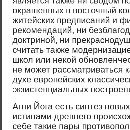
является также ни сводом по
окрашенных в восточный кол
житейских предписаний и ф
рекомендаций, ни безблаго
доктриной, ни прекраснодуш
считать также модернизацие
школ или некой обновленчес
не может рассматриваться 
духе европейских классичес
экзистенциальных построен
Агни Йога есть синтез новых
истинами древнего происхож
себе такие пары противопол