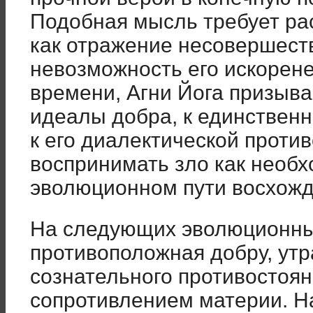
Подобная мысль требует ра
как отражение несовершеств
невозможность его искорене
времени, Агни Йога призыв
идеалы добра, к единствен
к его диалектической проти
воспринимать зло как необ
эволюционном пути восхожде
На следующих эволюционных
противоположная добру, утр
сознательного противостоян
сопротивлением материи. Н