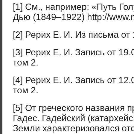
[1] См., например: «Путь Го
Дью (1849–1922) http://www.
[2] Рерих Е. И. Из письма от 
[3] Рерих Е. И. Запись от 19
том 2.
[4] Рерих Е. И. Запись от 12
том 2.
[5] От греческого названия 
Гадес. Гадейский (катархейс
Земли характеризовался от