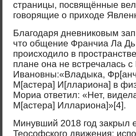
страницы, посвящённые вел
говорящие о приходе Явленн
Благодаря дневниковым запи
что общение Франчиа Ла Д
происходило в пространстве
плане она не встречалась с
Ивановны:«Владыка, Фр[анч
М[астера] И[ллариона] в фи
Мориа ответил: «Нет, видел
М[астера] Иллариона]»[4].
Минувший 2018 год закрыл 
Теософского движения: испо