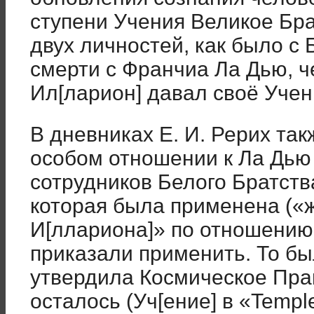
ступени Учения Великое Бра
двух личностей, как было с 
смерти с Франчиа Ла Дью, ч
Ил[ларион] давал своё Учен
В дневниках Е. И. Рерих так
особом отношении к Ла Дью
сотрудников Белого Братств
которая была применена («ж
И[ллариона]» по отношению 
приказали применить. То бы
утвердила Космическое Прав
осталось (Уч[ение] в «Temple 