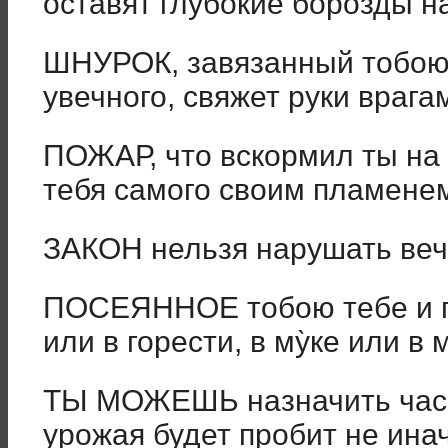
оставят глубокие борозды н
ШНУРОК, завязанный тобою 
увечного, свяжет руки врага
ПОЖАР, что вскормил ты на 
тебя самого своим пламене
ЗАКОН нельзя нарушать веч
ПОСЕЯННОЕ тобою тебе и по
или в горести, в му̀ке или в 
ТЫ МОЖЕШЬ назначить час п
урожая будет пробит не инач