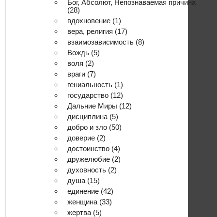
Бог, Абсолют, Непознаваемая причина
(28)
вдохновение
(1)
вера, религия
(17)
взаимозависимость
(8)
Вождь
(5)
воля
(2)
враги
(7)
гениальность
(1)
государство
(12)
Дальние Миры
(12)
дисциплина
(5)
добро и зло
(50)
доверие
(2)
достоинство
(4)
дружелюбие
(2)
духовность
(2)
душа
(15)
единение
(42)
женщина
(33)
жертва
(5)