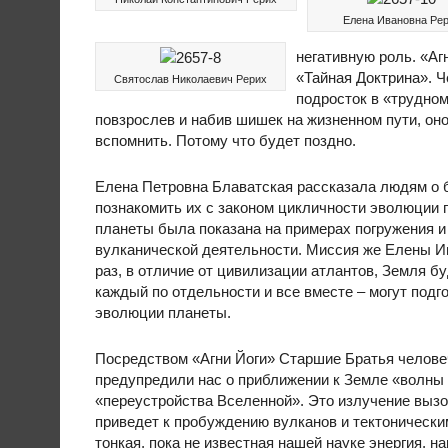
Елена Ивановна Ре
негативную роль. «Аг
«Тайная Доктрина». Ч
Святослав Николаевич Рерих
подросток в «трудном
повзрослев и набив шишек на жизненном пути, оно
вспомнить. Потому что будет поздно.
Елена Петровна Блаватская рассказала людям о 
познакомить их с законом цикличности эволюции п
планеты была показана на примерах погружения и 
вулканической деятельности. Миссия же Елены Ив
раз, в отличие от цивилизации атлантов, Земля бу
каждый по отдельности и все вместе – могут подг
эволюции планеты.
Посредством «Агни Йоги» Старшие Братья человеч
предупредили нас о приближении к Земле «волны 
«переустройства Вселенной». Это излучение вызов
приведет к пробуждению вулканов и тектоническим 
тонкая, пока не известная нашей науке энергия, 