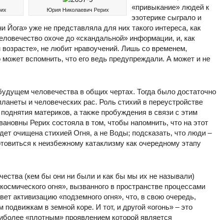
«привыкание» людей к
рих
Юрия Николаевич Рерих
эзотерике сыграло и
ни Йога» уже не представляла для них такого интереса, как
еловечество охоче до «скандальной» информации, и, как
 возрасте», не любит нравоучений. Лишь со временем,
 может вспомнить, что его ведь предупреждали. А может и не
будущем человечества в общих чертах. Тогда было достаточно
ланеты и человеческих рас. Роль стихий в переустройстве
поднятия материков, а также пробуждения в связи с этим
ановны Рерих состояла в том, чтобы напомнить, что на этот
дет очищена стихией Огня, а не Воды; подсказать, что люди –
отовиться к неизбежному катаклизму как очередному этапу
ества (кем бы они ни были и как бы мы их не называли)
космического огня», вызванного в пространстве процессами
ет активизацию «подземного огня», что, в свою очередь,
подвижкам в земной коре. И тот, и другой «огонь» – это
наиболее «плотным» проявлением которой является