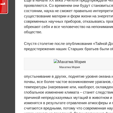
Еще в начале ХХ века Учителя предупреждали чел
проявляются. Со временем они будут становиться
состоянии, наука не сможет правильно интерпрет
существование материи и форм жизни на энергети
современных научных приборов, отказываясь про
обрекают себя и все человечество на непонимани
обществе.
Спустя столетие после опубликования «Тайной До
предостережения наших Старших братьев были о
Махатма Мория
опустынивание в других, поднятие уровня океана
почвы, все более частое возникновение ураганов,
температуры (нагревание или, наоборот, охлажде
глобальное изменение климата ‒ станет следств
причиной непредсказуемых мутаций в животном и 
изменятся в результате отравления атмосферы и 
считаются вредными, потому что современная нау