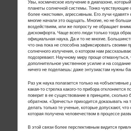
Увы, космическое излучение в диапазоне, которы
планеты солнечной системы. Тонко чувствующие 
более «жестким», агрессивным. Его лучи «давят» 
многие начали это ощущать. Многие, но не больши
воздействиям, или же попросту не обращает вним
дискомфорта. Чаще всего люди только тогда обра
официальная наука. Да и то не многие. Большинств
что она пока не способна зафиксировать своими п
солнечного излучения, о котором нам рассказыва
подозревают. Научному миру проще отмахнуться, ч
дополнительное умственное усилие и на создание 
ничего не поделаешь: даже энтузиастам нужны б
Раз уж наука полагается только на «объективные д
какая-то стрелка какого-то прибора отклоняется п
поверит в ее существование в принципе, сколько 
обратном. «Зрячесть» приходится доказывать на 
делать только те ученые, которые допускают, что
которая получена человечеством в процессе разв
В этой связи более перспективным видится привл