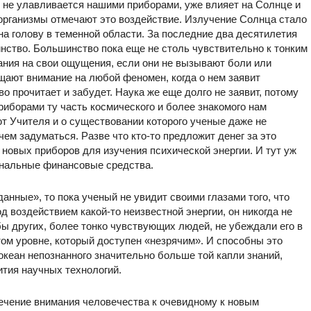
й не улавливается нашими приборами, уже влияет на Солнце и
организмы отмечают это воздействие. Излучение Солнца стало
на голову в теменной области. За последние два десятилетия
нство. Большинство пока еще не столь чувствительно к тонким
ания на свои ощущения, если они не вызывают боли или
щают внимание на любой феномен, когда о нем заявит
о прочитает и забудет. Наука же еще долго не заявит, потому
риборами ту часть космического и более знакомого нам
ют Учителя и о существовании которого ученые даже не
ем задуматься. Разве что кто-то предложит денег за это
новых приборов для изучения психической энергии. И тут уж
анальные финансовые средства.
анные», то пока ученый не увидит своими глазами того, что
од воздействием какой-то неизвестной энергии, он никогда не
бы других, более тонко чувствующих людей, не убеждали его в
том уровне, который доступен «незрячим». И способны это
 океан непознанного значительно больше той капли знаний,
ития научных технологий.
ечение внимания человечества к очевидному к новым