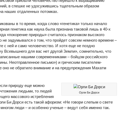
нансовой прибыли человечество перешло к выращиванию
ний, в спешке не удосужившись тщательным образом
 на наших отдаленных потомках.
икованы в то время, когда слово «генетика» только начало
ярная генетика как наука была признана таковой лишь в 40-х
огда «покорение природы» считалось признаком высокого
о не задумывался о том, что пройдет совсем немного времени ‒
е с ней и само человечество. И хотя еще не поздно
 «у Всевышнего для вас нет другой Земли», сомнительно, что
 написанные нашими современниками ‒ бойцом российского
ины. Неотправленное письмо») и греческим писателем-
же оно не обратило внимание и на предупреждения Махатм
если природу еще можно
ичтожения людьми, то людей
Орли Би Дорси
дущего массового истребления
рли Би Дорси есть такой афоризм: «Не говори слепым о свете
 многом люди – и особенно ученые – ведут себя именно так.