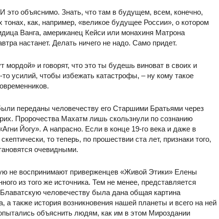
И это объяснимо. Знать, что там в будущем, всем, конечно,
х тонах, как, например, «великое будущее России», о котором
идица Ванга, американец Кейси или монахиня Матрона
автра настанет. Делать ничего не надо. Само придет.
т мордой» и говорят, что это ты будешь виноват в своих и
-то усилий, чтобы избежать катастрофы, – ну кому такое
современников.
 были переданы человечеству его Старшими Братьями через
рих. Пророчества Махатм лишь скользнули по сознанию
гни Йогу». А напрасно. Если в конце 19-го века и даже в
кептически, то теперь, по прошествии ста лет, признаки того,
становятся очевидными.
тую не воспринимают приверженцев «Живой Этики» Елены
ного из того же источника. Тем не менее, представляется
з Блаватскую человечеству была дана общая картина
 а также история возникновения нашей планеты и всего на ней
попытались объяснить людям, как им в этом Мироздании