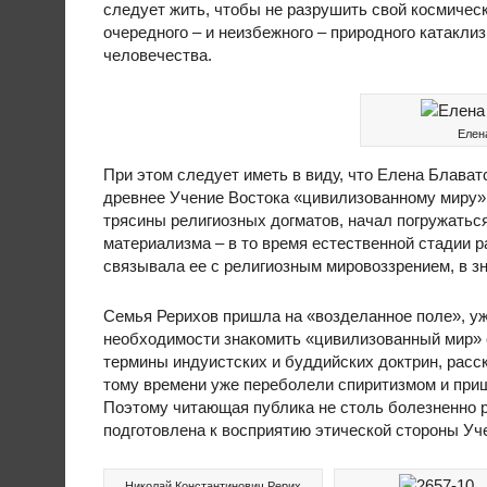
следует жить, чтобы не разрушить свой космичес
очередного – и неизбежного – природного катакл
человечества.
Елен
При этом следует иметь в виду, что Елена Блава
древнее Учение Востока «цивилизованному миру» в
трясины религиозных догматов, начал погружаться
материализма – в то время естественной стадии р
связывала ее с религиозным мировоззрением, в 
Семья Рерихов пришла на «возделанное поле», уж
необходимости знакомить «цивилизованный мир» 
термины индуистских и буддийских доктрин, расск
тому времени уже переболели спиритизмом и приш
Поэтому читающая публика не столь болезненно 
подготовлена к восприятию этической стороны Уч
Николай Константинович Рерих