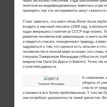
через несколько поколений. Ради увеличения фи
генетически модифицированных животных и расте
проверить, как эти эксперименты могут сказаться
Стоит заметить, что книги «Агни Йоги» были опубл
входить в научный лексикон (1909 год), а молекул
годах минувшего столетия (в СССР еще позже). Т
развития человеческой цивилизации, и никто особ
и придется спасать «покоренную» природу, а вмест
задуматься о том, что «деньги есть нельзя» и что
человечество в полной мере осознает эти слова,
спецназа Томирланом Мизандари («Мысли из глуб
анархистом Орли Би Дорси («Земля»). Точно так 
столетней давности.
К сожалению, 
уберечь от ун
Томирлан Мизандари
спасти от гря
становится все более проблематично. У того же О
они потребуют доказательств твоей зрячести». Во