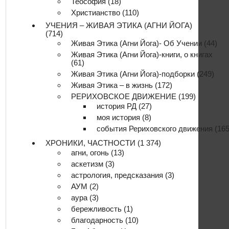
Теософия
(18)
Христианство
(110)
УЧЕНИЯ – ЖИВАЯ ЭТИКА (АГНИ ЙОГА)
(714)
Живая Этика (Агни Йога)- Об Учении
(44)
Живая Этика (Агни Йога)-книги, о книгах
(61)
Живая Этика (Агни Йога)-подборки
(249)
Живая Этика – в жизнь
(172)
РЕРИХОВСКОЕ ДВИЖЕНИЕ
(199)
история РД
(27)
моя история
(8)
события Рериховского движения
(165
ХРОНИКИ, ЧАСТНОСТИ
(1 374)
агни, огонь
(13)
аскетизм
(3)
астрология, предсказания
(3)
АУМ
(2)
аура
(3)
бережливость
(1)
благодарность
(10)