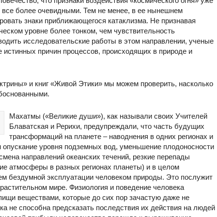
овечество, что признаки воздействия «космического огня» уже
 все более очевидными. Тем не менее, в ее нынешнем
ировать знаки приближающегося катаклизма. Не признавая
ческом уровне более тонком, чем чувствительность
водить исследовательские работы в этом направлении, ученые
е истинных причин процессов, происходящих в природе и
ктрины» и книг «Живой Этики» мы можем проверить, насколько
боснованными.
Махатмы («Великие души»), как называли своих Учителей
Блаватская и Рерихи, предупреждали, что часть будущих
трансформаций на планете ‒ наводнения в одних регионах и
 и опускание уровня подземных вод, уменьшение плодоносности
 смена направлений океанских течений, резкие перепады
ние атмосферы в разных регионах планеты) и в целом
ием бездумной эксплуатации человеком природы. Это послужит
растительном мире. Физиология и поведение человека
пищи веществами, которые до сих пор зачастую даже не
ка не способна предсказать последствия их действия на людей