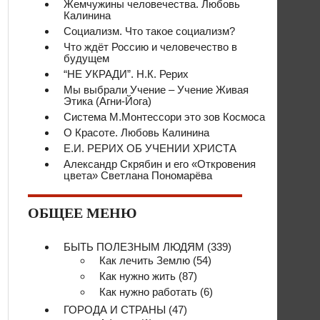
Жемчужины человечества. Любовь
Калинина
Социализм. Что такое социализм?
Что ждёт Россию и человечество в
будущем
“НЕ УКРАДИ”. Н.К. Рерих
Мы выбрали Учение – Учение Живая
Этика (Агни-Йога)
Система М.Монтессори это зов Космоса
О Красоте. Любовь Калинина
Е.И. РЕРИХ ОБ УЧЕНИИ ХРИСТА
Александр Скрябин и его «Откровения
цвета» Светлана Пономарёва
ОБЩЕЕ МЕНЮ
БЫТЬ ПОЛЕЗНЫМ ЛЮДЯМ
(339)
Как лечить Землю
(54)
Как нужно жить
(87)
Как нужно работать
(6)
ГОРОДА И СТРАНЫ
(47)