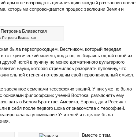
кий дом и не возрождать цивилизацию каждый раз заново после
изма, которыми сопровождается процесс эволюции Земли и
а Петровна Блавасткая
тская была первопроходцем, Вестником, который передал
 тот критический момент, когда он, выбираясь одной ногой из
 другой ногой в пучину не менее догматичного вульгарного
азвития науки, которая стремилась разорвать пуповину, что
значительной степени потерявшим свой первоначальный смысл.
е засеянное семенами теософских знаний. У них уже не было
с основами философских учений Востока, разъяснять ему
азывать о Белом Братстве. Америка, Европа, да и Россия к
ли в себя после первого шока от знакомства с теософией.
реагировала на упоминание Учителей и в целом была
ения.
Вместе с тем,