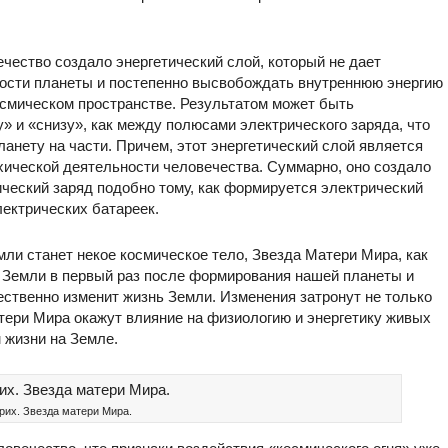
ечество создало энергетический слой, который не дает
ности планеты и постепенно высвобождать внутреннюю энергию
космическом пространстве. Результатом может быть
» и «снизу», как между полюсами электрического заряда, что
ланету на части. Причем, этот энергетический слой является
ихической деятельности человечества. Суммарно, оно создало
ический заряд подобно тому, как формируется электрический
ектрических батареек.
ли станет некое космическое тело, Звезда Матери Мира, как
ют Земли в первый раз после формирования нашей планеты и
ественно изменит жизнь Земли. Изменения затронут не только
тери Мира окажут влияние на физиологию и энергетику живых
 жизни на Земле.
ерих. Звезда матери Мира.