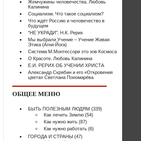
Жемчужины человечества. Любовь
Калинина
Социализм. Что такое социализм?
Что ждёт Россию и человечество в
будущем
“НЕ УКРАДИ”. Н.К. Рерих
Мы выбрали Учение – Учение Живая
Этика (Агни-Йога)
Система М.Монтессори это зов Космоса
О Красоте. Любовь Калинина
Е.И. РЕРИХ ОБ УЧЕНИИ ХРИСТА
Александр Скрябин и его «Откровения
цвета» Светлана Пономарёва
ОБЩЕЕ МЕНЮ
БЫТЬ ПОЛЕЗНЫМ ЛЮДЯМ
(339)
Как лечить Землю
(54)
Как нужно жить
(87)
Как нужно работать
(6)
ГОРОДА И СТРАНЫ
(47)