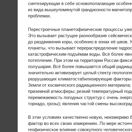
синтезирующая в себе основополагающие особенн
из вида вышеупомянутой грандиозности магнитоп
проблемах.
Перестроечные планетофизические процессы уже п
Это вызывает растущее разнообразие сейсмически
до раздвижения коры, особенно в зонах её швов.
планеты, что вызывает перераспределение гидро
катастрофическим подъёмам воды. Всё более явн
потепления. При этом на территории России фик
полушария. Всё более повышается общий радиаци
значительно активизирует целый спектр геологог
разрушающих климатостабилизирующие факторы. 
Земли от космического радиационного материала; 
приземной атмосферы; резкий температурный подск
перемежаемость погодных структур с очень энер
торнадо, грозы); явления частой смены высокогр
В этих условиях качественно новую, неизмеримо 
фактор во всех своих измерениях. По мере истон
геофизическое влияние совокупного человеческог