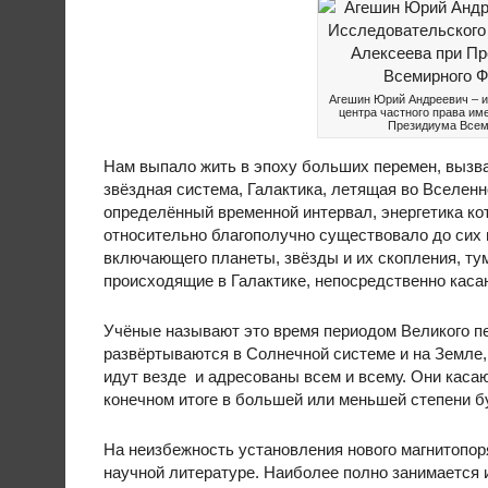
Агешин Юрий Андреевич – и
центра частного права им
Президиума Всем
Нам выпало жить в эпоху больших перемен, выз
звёздная система, Галактика, летящая во Вселен
определённый временной интервал, энергетика кот
относительно благополучно существовало до сих 
включающего планеты, звёзды и их скопления, ту
происходящие в Галактике, непосредственно касаю
Учёные называют это время периодом Великого п
развёртываются в Солнечной системе и на Земле,
идут везде и адресованы всем и всему. Они касаю
конечном итоге в большей или меньшей степени б
На неизбежность установления нового магнитопор
научной литературе. Наиболее полно занимается 