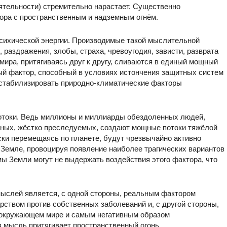
ятельности) стремительно нарастает. Существенно
ора с пространственным и надземным огнём.
сихической энергии. Производимые такой мыслительной
раздражения, злобы, страха, чревоугодия, зависти, разврата
мира, притягиваясь друг к другу, сливаются в единый мощный
ый фактор, способный в условиях истончения защитных систем
стабилизировать природно-климатические факторы
отоки. Ведь миллионы и миллиарды обездоленных людей,
нных, жёстко преследуемых, создают мощные потоки тяжёлой
ски перемещаясь по планете, будут чрезвычайно активно
Земле, провоцируя появление наиболее трагических вариантов
 Земли могут не выдержать воздействия этого фактора, что
 мыслей является, с одной стороны, реальным фактором
рством против собственных заболеваний и, с другой стороны,
окружающем мире и самым негативным образом
 мысль притягивает пространственный огонь