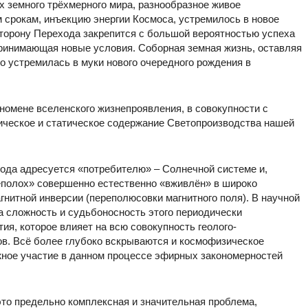
х земного трёхмерного мира, разнообразное живое
 срокам, инъекцию энергии Космоса, устремилось в новое
 сторону Перехода закрепится с большой вероятностью успеха
ринимающая новые условия. Соборная земная жизнь, оставляя
о устремилась в муки нового очередного рождения в
омене вселенского жизнепроявления, в совокупности с
ическое и статическое содержание Светопроизводства нашей
да адресуется «потребителю» – Солнечной системе и,
еполох» совершенно естественно «вживлён» в широко
гнитной инверсии (переполюсовки магнитного поля). В научной
 сложность и судьбоносность этого периодически
я, которое влияет на всю совокупность геолого-
в. Всё более глубоко вскрываются и космофизическое
жное участие в данном процессе эфирных закономерностей
 это предельно комплексная и значительная проблема,