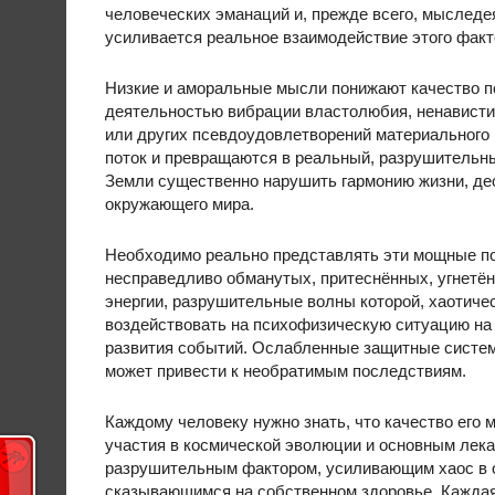
человеческих эманаций и, прежде всего, мыследе
усиливается реальное взаимодействие этого факт
Низкие и аморальные мысли понижают качество п
деятельностью вибрации властолюбия, ненависти, 
или других псевдоудовлетворений материального 
поток и превращаются в реальный, разрушительн
Земли существенно нарушить гармонию жизни, де
окружающего мира.
Необходимо реально представлять эти мощные п
несправедливо обманутых, притеснённых, угнетё
энергии, разрушительные волны которой, хаотиче
воздействовать на психофизическую ситуацию на 
развития событий. Ослабленные защитные системы
может привести к необратимым последствиям.
Каждому человеку нужно знать, что качество его
участия в космической эволюции и основным лека
разрушительным фактором, усиливающим хаос в 
сказывающимся на собственном здоровье. Каждая