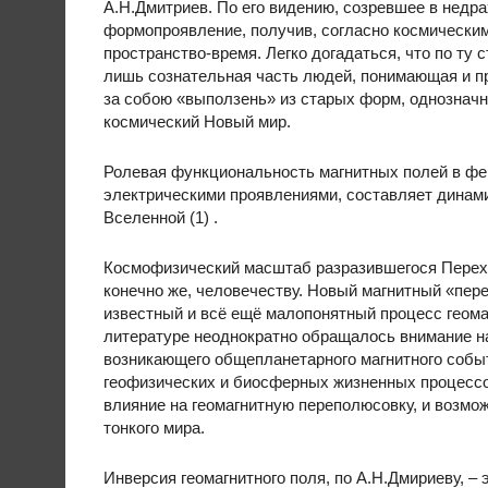
А.Н.Дмитриев. По его видению, созревшее в недра
формопроявление, получив, согласно космическим
пространство-время. Легко догадаться, что по ту
лишь сознательная часть людей, понимающая и п
за собою «выползень» из старых форм, однозначн
космический Новый мир.
Ролевая функциональность магнитных полей в фен
электрическими проявлениями, составляет динам
Вселенной (1) .
Космофизический масштаб разразившегося Перехо
конечно же, человечеству. Новый магнитный «пер
известный и всё ещё малопонятный процесс геома
литературе неоднократно обращалось внимание на
возникающего общепланетарного магнитного событи
геофизических и биосферных жизненных процессо
влияние на геомагнитную переполюсовку, и возмо
тонкого мира.
Инверсия геомагнитного поля, по А.Н.Дмириеву, –