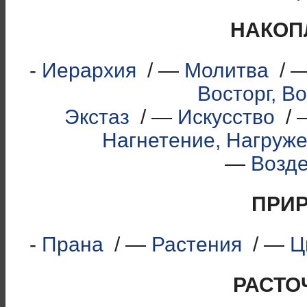
НАКОП
-
Иерархия
/ —
Молитва
/ 
Восторг, В
Экстаз
/ —
Искусство
/ 
Нагнетение, Нагруж
—
Возд
ПРИ
-
Прана
/ —
Растения
/ —
Ц
РАСТО