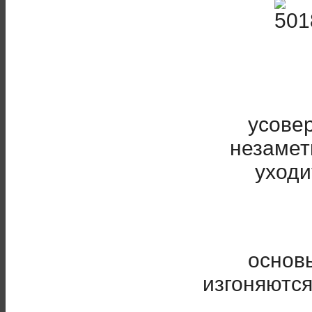
усове
незамет
уходи
основы
изгоняютс