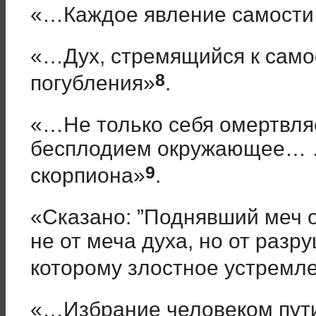
«…Каждое явление самости
«…Дух, стремящийся к самос
8
погубления»
.
«…Не только себя омертвляе
бесплодием окружающее… 
9
скорпиона»
.
«Сказано: ”Поднявший меч о
не от меча духа, но от раз
которому злостное устремл
«…Избрание человеком пути