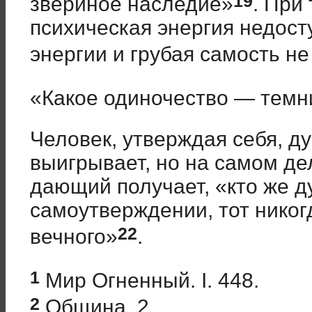
19
звериное наследие»
. При
психическая энергия недост
энергии и грубая самость н
«Какое одиночество — темн
Человек, утверждая себя, ду
выигрывает, но на самом де
дающий получает, «кто же д
самоутверждении, тот никог
22
вечного»
.
1
Мир Огненный. I. 448.
2
Община. 2.