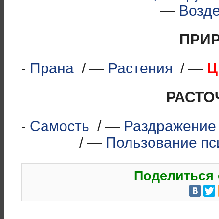
—
Возд
ПРИ
-
Прана
/ —
Растения
/ —
Ц
РАСТО
-
Самость
/ —
Раздражение
/ —
Пользование пс
Поделиться 