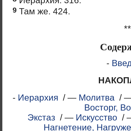
Иерархия. 316.
9
Там же. 424.
**
Содер
-
Вве
НАКОП
-
Иерархия
/ —
Молитва
/ 
Восторг, В
Экстаз
/ —
Искусство
/ 
Нагнетение, Нагруж