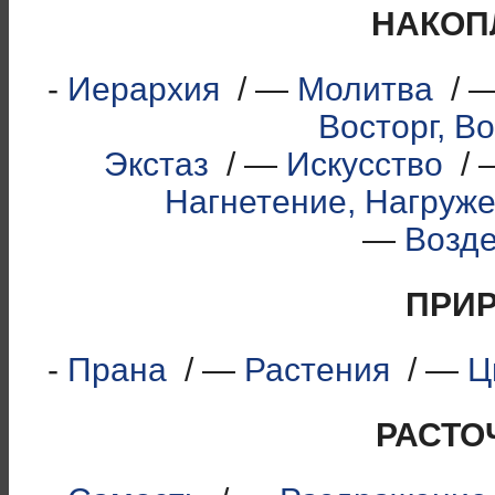
НАКОП
-
Иерархия
/ —
Молитва
/ 
Восторг, В
Экстаз
/ —
Искусство
/ 
Нагнетение, Нагруж
—
Возд
ПРИ
-
Прана
/ —
Растения
/ —
Ц
РАСТО