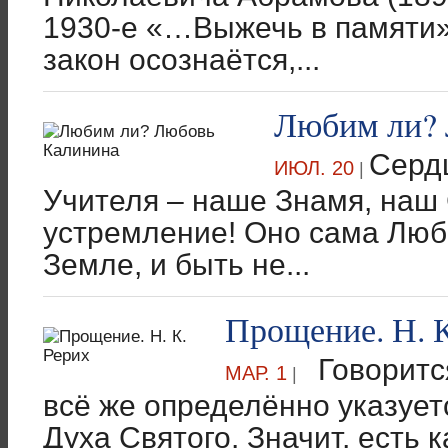
1930-е «…Выжечь в памяти»
закон осознаётся,...
Любим ли? 
Серд
ИЮЛ. 20
|
Учителя – наше Знамя, наш 
устремление! Оно сама Любо
Земле, и быть не...
Прощение. Н. К
Говорится
МАР. 1
|
всё же определённо указует
Духа Святого. Значит, есть к