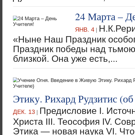
24 Марта – Д
Н.К.Рери
ЯНВ. 4
|
«Ныне Наш Праздник особог
Праздник победы над тьмою
близкой. Она уже есть,...
Этику. Рихард Рудзитис (об
Предисловие I. Источн
ДЕК. 13
|
Христа III. Теософия IV. Со
Этика — новая наука VI. Чт