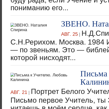
пониманию его...
ЗВЕНО. Ната
Н.Д.Спи
АВГ. 25
|
С.Н.Рерихом. Москва. 1984
— по звеньям. Это — библей
которой нисходят...
Письма
Калини
Портрет Белого Учите
АВГ. 21
|
Письмо первое Учитель, ты
читаешь в моём сердце, как 