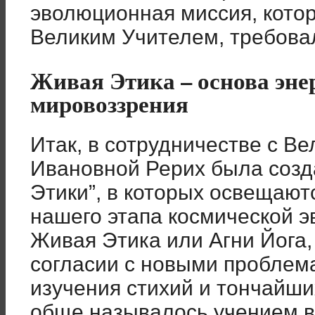
эволюционная миссия, кото
Великим Учителем, требовал
Живая Этика – основа эне
мировоззрения
Итак, в сотрудничестве с В
Ивановной Рерих была созда
Этики”, в которых освещаю
нашего этапа космической э
Живая Этика или Агни Йога,
согласии с новыми проблема
изучения стихий и тончайших
обще называлось учением во