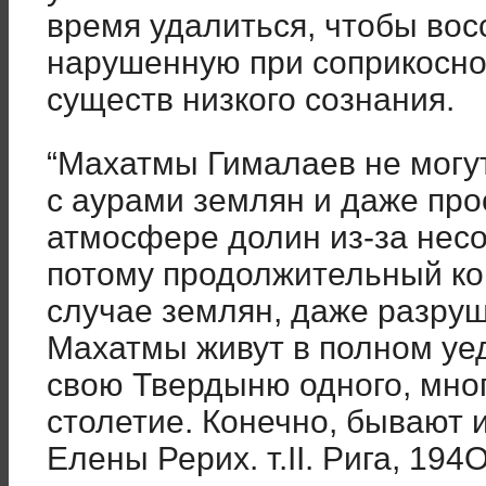
время удалиться, чтобы вос
нарушенную при соприкоснов
существ низкого сознания.
“Махатмы Гималаев не могу
с аурами землян и даже про
атмосфере долин из-за несо
потому продолжительный кон
случае землян, даже разру
Махатмы живут в полном уе
свою Твердыню одного, мног
столетие. Конечно, бывают 
Елены Рерих. т.II. Рига, 194O,