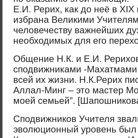
Е.И. Рерих, как до неё в XIX
избрана Великими Учителям
человечеству важнейших ду
необходимых для его перехо
Общение Н.К. и Е.И. Рерихов
сподвижниками -Махатмами 
всей их жизни. Н.К.Рерих пи
Аллал-Минг – это мастер Мо
моей семьей”. [Шапошникова
Сподвижников Учителя звали
эволюционный уровень был 