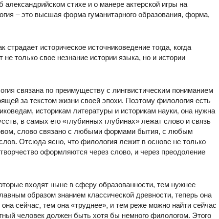
 александрийском стихе и о манере актерской игры на
огия – это высшая форма гуманитарного образования, форма,
к страдает историческое источниковедение тогда, когда
 не только свое незнание истории языка, но и истории
огия связана по преимуществу с лингвистическим пониманием
оящей за текстом жизни своей эпохи. Поэтому филология есть
никоведам, историкам литературы и историкам науки, она нужна
усств, в самых его «глубинных глубинах» лежат слово и связь
ловом, слово связано с любыми формами бытия, с любым
 слов. Отсюда ясно, что филология лежит в основе не только
и творчество оформляются через слово, и через преодоление
которые входят ныне в сферу образованности, тем нужнее
главным образом знанием классической древности, теперь она
 она сейчас, тем она «труднее», и тем реже можно найти сейчас
тный человек должен быть хотя бы немного филологом. Этого