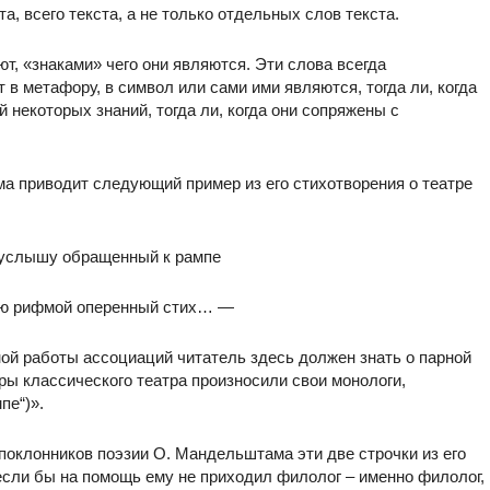
а, всего текста, а не только отдельных слов текста.
т, «знаками» чего они являются. Эти слова всегда
т в метафору, в символ или сами ими являются, тогда ли, когда
 некоторых знаний, тогда ли, когда они сопряжены с
а приводит следующий пример из его стихотворения о театре
услышу обращенный к рампе
ю рифмой оперенный стих… —
ной работы ассоциаций читатель здесь должен знать о парной
еры классического театра произносили свои монологи,
пе“)».
оклонников поэзии О. Мандельштама эти две строчки из его
сли бы на помощь ему не приходил филолог – именно филолог,