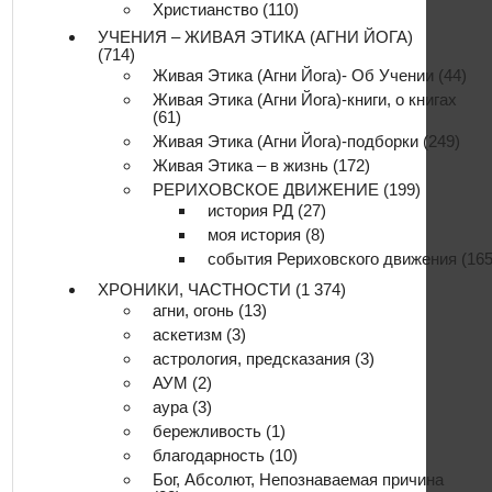
Христианство
(110)
УЧЕНИЯ – ЖИВАЯ ЭТИКА (АГНИ ЙОГА)
(714)
Живая Этика (Агни Йога)- Об Учении
(44)
Живая Этика (Агни Йога)-книги, о книгах
(61)
Живая Этика (Агни Йога)-подборки
(249)
Живая Этика – в жизнь
(172)
РЕРИХОВСКОЕ ДВИЖЕНИЕ
(199)
история РД
(27)
моя история
(8)
события Рериховского движения
(165
ХРОНИКИ, ЧАСТНОСТИ
(1 374)
агни, огонь
(13)
аскетизм
(3)
астрология, предсказания
(3)
АУМ
(2)
аура
(3)
бережливость
(1)
благодарность
(10)
Бог, Абсолют, Непознаваемая причина