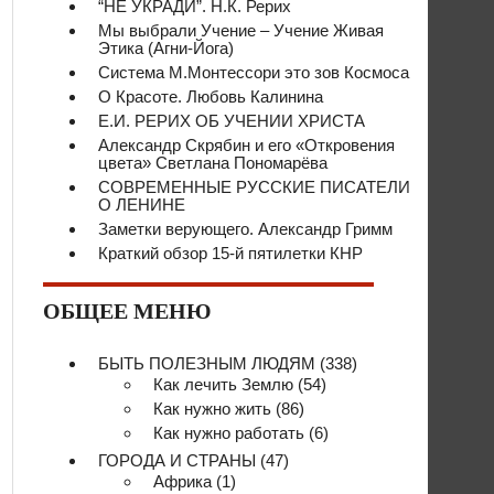
“НЕ УКРАДИ”. Н.К. Рерих
Мы выбрали Учение – Учение Живая
Этика (Агни-Йога)
Система М.Монтессори это зов Космоса
О Красоте. Любовь Калинина
Е.И. РЕРИХ ОБ УЧЕНИИ ХРИСТА
Александр Скрябин и его «Откровения
цвета» Светлана Пономарёва
СОВРЕМЕННЫЕ РУССКИЕ ПИСАТЕЛИ
О ЛЕНИНЕ
Заметки верующего. Александр Гримм
Краткий обзор 15-й пятилетки КНР
ОБЩЕЕ МЕНЮ
БЫТЬ ПОЛЕЗНЫМ ЛЮДЯМ
(338)
Как лечить Землю
(54)
Как нужно жить
(86)
Как нужно работать
(6)
ГОРОДА И СТРАНЫ
(47)
Африка
(1)