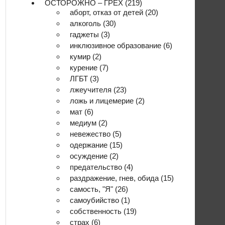
ОСТОРОЖНО – ГРЕХ
(219)
аборт, отказ от детей
(20)
алкоголь
(30)
гаджеты
(3)
инклюзивное образование
(6)
кумир
(2)
курение
(7)
ЛГБТ
(3)
лжеучителя
(23)
ложь и лицемерие
(2)
мат
(6)
медиум
(2)
невежество
(5)
одержание
(15)
осуждение
(2)
предательство
(4)
раздражение, гнев, обида
(15)
самость, "Я"
(26)
самоубийство
(1)
собственность
(19)
страх
(6)