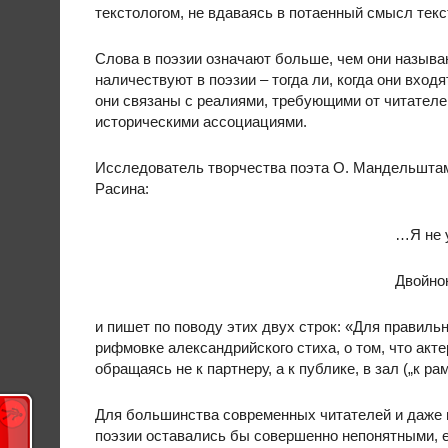
текстологом, не вдаваясь в потаенный смысл текст
Слова в поэзии означают больше, чем они называю
наличествуют в поэзии – тогда ли, когда они входя
они связаны с реалиями, требующими от читателей
историческими ассоциациями.
Исследователь творчества поэта О. Мандельштам
Расина:
…Я не 
Двойно
и пишет по поводу этих двух строк: «Для правиль
рифмовке александрийского стиха, о том, что акт
обращаясь не к партнеру, а к публике, в зал („к рам
Для большинства современных читателей и даже п
поэзии оставались бы совершенно непонятными, е