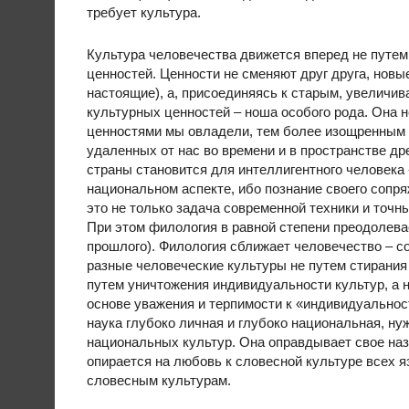
требует культура.
Культура человечества движется вперед не путем
ценностей. Ценности не сменяют друг друга, нов
настоящие), а, присоединяясь к старым, увеличи
культурных ценностей – ноша особого рода. Она н
ценностями мы овладели, тем более изощренным и
удаленных от нас во времени и в пространстве др
страны становится для интеллигентного человека 
национальном аспекте, ибо познание своего сопря
это не только задача современной техники и точн
При этом филология в равной степени преодолева
прошлого). Филология сближает человечество – с
разные человеческие культуры не путем стирания 
путем уничтожения индивидуальности культур, а н
основе уважения и терпимости к «индивидуальност
наука глубоко личная и глубоко национальная, ну
национальных культур. Она оправдывает свое назв
опирается на любовь к словесной культуре всех я
словесным культурам.