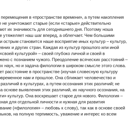
 перемещения в «пространстве времени», а путем накопления
ые не уничтожают старые (если «старые» действительно
вают их значимость для сегодняшнего дня. Поэтому ноша
е утяжеляет наш шаг вперед, а облегчает. Чем большими
 острым становится наше восприятие иных культур – культур,
евних и других стран. Каждая из культур прошлого или иной
«своей культурой» – своей глубоко личной и своей в
жено с познанием чужого. Преодоление всяческих расстояний –
ых наук, но и задача филологии в широком смысле этого слова.
ет расстояние в пространстве (изучая словесную культуру
овременное нам и прошлое. Она сближает человечество и
различий в культурах, а путем осознания этих различий; не
а основе выявления этих различий, их научного осознания, на
и» культур. Она воскрешает старое для нового. Филология –
жная для отдельной личности и нужная для развития
ание («филология» – любовь к слову), так как в основе своей
зыков, на полную терпимость, уважение и интерес ко всем