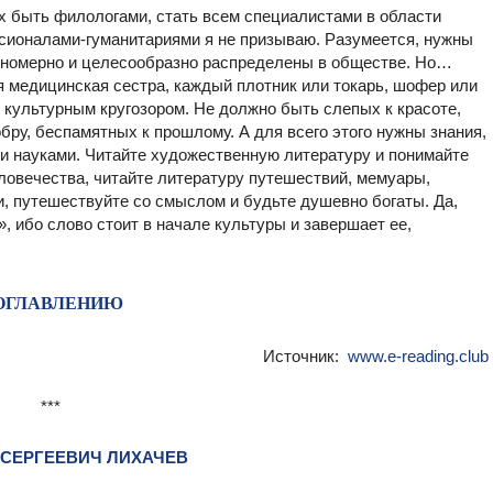
ех быть филологами, стать всем специалистами в области
сионалами-гуманитариями я не призываю. Разумеется, нужны
вномерно и целесообразно распределены в обществе. Но…
я медицинская сестра, каждый плотник или токарь, шофер или
 культурным кругозором. Не должно быть слепых к красоте,
обру, беспамятных к прошлому. А для всего этого нужны знания,
и науками. Читайте художественную литературу и понимайте
еловечества, читайте литературу путешествий, мемуары,
и, путешествуйте со смыслом и будьте душевно богаты. Да,
, ибо слово стоит в начале культуры и завершает ее,
 ОГЛАВЛЕНИЮ
Источник:
www.e-reading.club
***
 СЕРГЕЕВИЧ ЛИХАЧЕВ