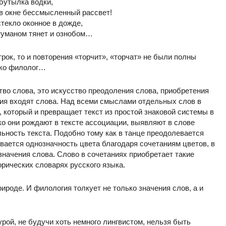
бутылка водки,
 в окне бессмысленный рассвет!
текло оконное в дожде,
туманом тянет и ознобом…
рок, то и повторения «торчит», «торчат» не были полны
ько филолог…
ство слова, это искусство преодоления слова, приобретения
ания входят слова. Над всеми смыслами отдельных слов в
, который и превращает текст из простой знаковой системы в
ко они рождают в тексте ассоциации, выявляют в слове
ность текста. Подобно тому как в танце преодолевается
вается однозначность цвета благодаря сочетаниям цветов, в
начения слова. Слово в сочетаниях приобретает такие
орических словарях русского языка.
ироде. И филология толкует не только значения слов, а и
рой, не будучи хоть немного лингвистом, нельзя быть