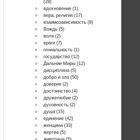
(28)
вдохновение
(1)
вера, религия
(17)
взаимозависимость
(8)
Вождь
(5)
воля
(2)
враги
(7)
гениальность
(1)
государство
(12)
Дальние Миры
(12)
дисциплина
(5)
добро и зло
(50)
доверие
(2)
достоинство
(4)
дружелюбие
(2)
духовность
(2)
душа
(15)
единение
(42)
женщина
(33)
жертва
(5)
животные
(5)