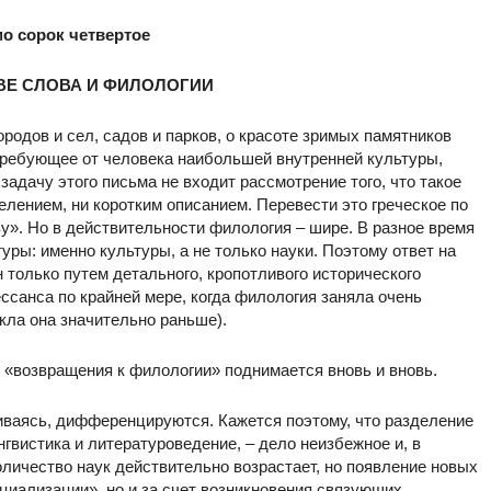
о сорок четвертое
ВЕ СЛОВА И ФИЛОЛОГИИ
городов и сел, садов и парков, о красоте зримых памятников
 требующее от человека наибольшей внутренней культуры,
задачу этого письма не входит рассмотрение того, что такое
лением, ни коротким описанием. Перевести это греческое по
у». Но в действительности филология – шире. В разное время
ры: именно культуры, а не только науки. Поэтому ответ на
н только путем детального, кропотливого исторического
ессанса по крайней мере, когда филология заняла очень
кла она значительно раньше).
 «возвращения к филологии» поднимается вновь и вновь.
виваясь, дифференцируются. Кажется поэтому, что разделение
нгвистика и литературоведение, – дело неизбежное и, в
оличество наук действительно возрастает, но появление новых
циализации», но и за счет возникновения связующих