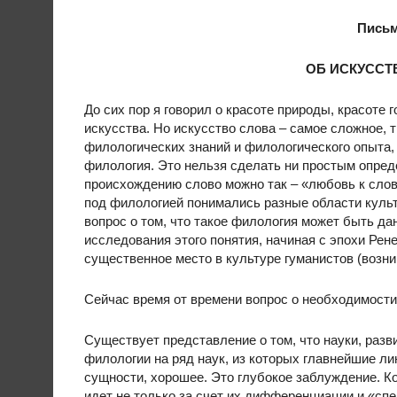
Письм
ОБ ИСКУССТ
До сих пор я говорил о красоте природы, красоте 
искусства. Но искусство слова – самое сложное,
филологических знаний и филологического опыта, 
филология. Это нельзя сделать ни простым опреде
происхождению слово можно так – «любовь к слов
под филологией понимались разные области культу
вопрос о том, что такое филология может быть да
исследования этого понятия, начиная с эпохи Рен
существенное место в культуре гуманистов (возни
Сейчас время от времени вопрос о необходимости
Существует представление о том, что науки, раз
филологии на ряд наук, из которых главнейшие ли
сущности, хорошее. Это глубокое заблуждение. К
идет не только за счет их дифференциации и «спе