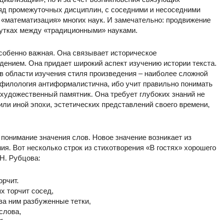
ряд промежуточных дисциплин, с соседними и несоседними
т «математизация» многих наук. И замечательно: продвижение
жутках между «традиционными» науками.
собенно важная. Она связывает историческое
дением. Она придает широкий аспект изучению истории текста.
в области изучения стиля произведения – наиболее сложной
 филология антиформалистична, ибо учит правильно понимать
 художественный памятник. Она требует глубоких знаний не
 или иной эпохи, эстетических представлений своего времени,
понимание значения слов. Новое значение возникает из
ения. Вот несколько строк из стихотворения «В гостях» хорошего
 Н. Рубцова:
орчит.
х торчит сосед,
за ним разбуженные тетки,
слова,