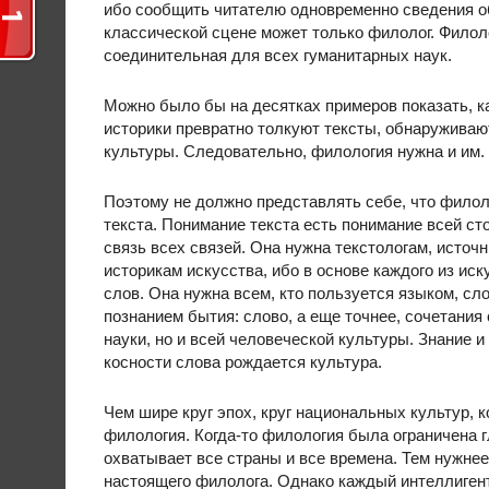
ибо сообщить читателю одновременно сведения об
классической сцене может только филолог. Филол
соединительная для всех гуманитарных наук.
Можно было бы на десятках примеров показать, ка
историки превратно толкуют тексты, обнаруживают
культуры. Следовательно, филология нужна и им.
Поэтому не должно представлять себе, что филол
текста. Понимание текста есть понимание всей ст
связь всех связей. Она нужна текстологам, источ
историкам искусства, ибо в основе каждого из иск
слов. Она нужна всем, кто пользуется языком, с
познанием бытия: слово, а еще точнее, сочетания
науки, но и всей человеческой культуры. Знание 
косности слова рождается культура.
Чем шире круг эпох, круг национальных культур, 
филология. Когда-то филология была ограничена 
охватывает все страны и все времена. Тем нужнее
настоящего филолога. Однако каждый интеллиген