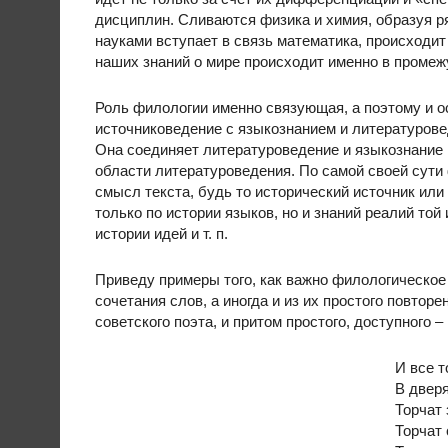
дисциплин. Сливаются физика и химия, образуя 
науками вступает в связь математика, происходи
наших знаний о мире происходит именно в проме
Роль филологии именно связующая, а поэтому и о
источниковедение с языкознанием и литературове
Она соединяет литературоведение и языкознание 
области литературоведения. По самой своей сути
смысл текста, будь то исторический источник или
только по истории языков, но и знаний реалий той
истории идей и т. п.
Приведу примеры того, как важно филологическое 
сочетания слов, а иногда и из их простого повтор
советского поэта, и притом простого, доступного –
И все т
В дверя
Торчат 
Торчат 