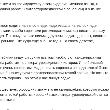
зыке и по преимуществу о том виде письменного языка, к
аучной работы (литературоведческой в основном) и о языке
ться ездить на велосипеде, надо
ездить
на велосипеде.
бставить себя хорошими рекомендациями, как писать, и сразу
дет. Поэтому пишите письма друзьям, ведите дневник, пишите
 раньше – не худо еще в юные годы – о своем детстве,
 учебники пишутся сухим языком, изобилуют канцелярскими
я» работам по литературоведению и истории. И по большей
е очень конкретны. Надо писать хорошо и не надо плохо! Этого
рые бы выступили с противоположной точкой зрения. Но вот что
сать хорошо – об этом у нас пишут редко.
существует. Хороший язык – это не каллиграфия, которую можно
матической работы, хороший язык литературоведческой статьи
ие языки.