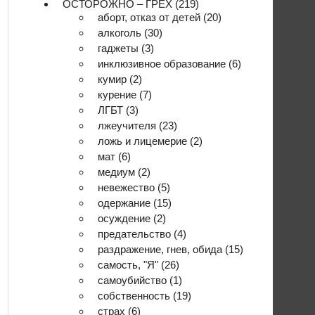
ОСТОРОЖНО – ГРЕХ
(219)
аборт, отказ от детей
(20)
алкоголь
(30)
гаджеты
(3)
инклюзивное образование
(6)
кумир
(2)
курение
(7)
ЛГБТ
(3)
лжеучителя
(23)
ложь и лицемерие
(2)
мат
(6)
медиум
(2)
невежество
(5)
одержание
(15)
осуждение
(2)
предательство
(4)
раздражение, гнев, обида
(15)
самость, "Я"
(26)
самоубийство
(1)
собственность
(19)
страх
(6)