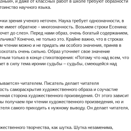
разный», и даже от классных работ в школе требуют образности
тоинство научного языка.
чки зрения ученого неточен. Наука требует однозначности, в
е имеет обратное – многозначность. Возьмем строки Есенина:
очет до слез». Перед нами образ, очень богатый содержанием,
льчика? Конечно, не только это. Крайне важно, что в строках
м чтении можно и не придать им особого значения, приняв в
охотать очень сильно. Образ уточняет свое значение
тным только в конце стихотворения: «Потому что над всем, что
пает в силу тема иронии судьбы – судьбы, смеющейся над
дывается» читателем. Писатель делает читателя
ность самораскрытия художественного образа и соучастие
нная сторона художественного произведения. От этого зависит
мы получаем при чтении художественного произведения, но и
ателя самого приходить к нужному выводу. Он делает читателя,
ожественного творчества, как шутка. Шутка незаменима,