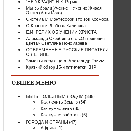
“НЕ УКРАДИ”. Н.К. Рерих
Мы выбрали Учение – Учение Живая
Этика (Агни-Йога)
Система М.Монтессори это зов Космоса
О Красоте. Любовь Калинина
Е.И. РЕРИХ ОБ УЧЕНИИ ХРИСТА
Александр Скрябин и его «Откровения
цвета» Светлана Пономарёва
СОВРЕМЕННЫЕ РУССКИЕ ПИСАТЕЛИ
О ЛЕНИНЕ
Заметки верующего. Александр Гримм
Краткий обзор 15-й пятилетки КНР
ОБЩЕЕ МЕНЮ
БЫТЬ ПОЛЕЗНЫМ ЛЮДЯМ
(338)
Как лечить Землю
(54)
Как нужно жить
(86)
Как нужно работать
(6)
ГОРОДА И СТРАНЫ
(47)
Африка
(1)