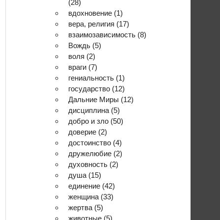
(28)
вдохновение
(1)
вера, религия
(17)
взаимозависимость
(8)
Вождь
(5)
воля
(2)
враги
(7)
гениальность
(1)
государство
(12)
Дальние Миры
(12)
дисциплина
(5)
добро и зло
(50)
доверие
(2)
достоинство
(4)
дружелюбие
(2)
духовность
(2)
душа
(15)
единение
(42)
женщина
(33)
жертва
(5)
животные
(5)