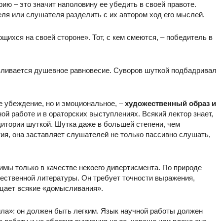
рию – это значит наполовину ее убедить в своей правоте.
ля или слушателя разделить с их автором ход его мыслей.
щихся на своей стороне». Тот, с кем смеются, – победитель в
вливается душевное равновесие. Суворов шуткой подбадривал
е убеждение, но и эмоциональное, –
художественный образ и
й работе и в ораторских выступлениях. Всякий лектор знает,
итории шуткой. Шутка даже в большей степени, чем
ия, она заставляет слушателей не только пассивно слушать,
имы только в качестве некоего дивертисмента. По природе
жественной литературы. Он требует точности выражения,
ицает всякие «домысливания».
ла»: он должен быть легким. Язык научной работы должен