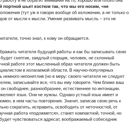
 работу и не обратит внимания на то, хорошо или плохо она
 портной шьет костюм так, что мы его носим, «не
зложения (тут уж я говорю вообще об изложении, а не только о
дов от мысли к мысли. Умение развивать мысль – это не
итателя, точно знал, к кому он обращается.
ображать читателя будущей работы и как бы записывать свою
будет скептик, заядлый спорщик, человек, не склонный
аучной работе этот мысленный образ читателя должен быть
циалистом в излагаемой области. В научно-популярных
немного непонятлив (но в меру: своего читателя не следует
елем, записывайте все, что вы ему говорите. Чем ближе ваш
 он свободнее, разнообразнее, естественнее по интонации.
желяют язык. Они не нужны. Однако устный язык имеет и
номен, в нем часты повторения. Значит, записав свою речь к
но сократить, исправить, освободить от неточностей, от
учная работа «подожмется», станет компактной, точной, но
й будет чувствоваться адресат, воображаемый собеседник