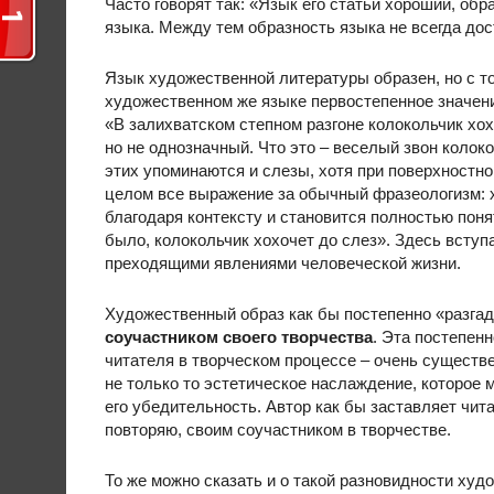
Часто говорят так: «Язык его статьи хороший, об
языка. Между тем образность языка не всегда дос
Язык художественной литературы образен, но с то
художественном же языке первостепенное значени
«В залихватском степном разгоне колокольчик хох
но не однозначный. Что это – веселый звон колоко
этих упоминаются и слезы, хотя при поверхностно
целом все выражение за обычный фразеологизм: х
благодаря контексту и становится полностью поня
было, колокольчик хохочет до слез». Здесь всту
преходящими явлениями человеческой жизни.
Художественный образ как бы постепенно «разга
соучастником своего творчества
. Эта постепен
читателя в творческом процессе – очень существе
не только то эстетическое наслаждение, которое 
его убедительность. Автор как бы заставляет чит
повторяю, своим соучастником в творчестве.
То же можно сказать и о такой разновидности худ