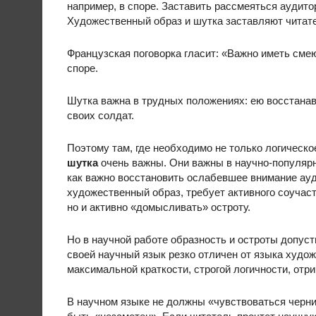
например, в споре. Заставить рассмеяться аудито
Художественный образ и шутка заставляют читате
Французская поговорка гласит: «Важно иметь смею
споре.
Шутка важна в трудных положениях: ею восстана
своих солдат.
Поэтому там, где необходимо не только логическо
шутка
очень важны. Они важны в научно-популярно
как важно восстановить ослабевшее внимание ауд
художественный образ, требует активного соучаст
но и активно «домысливать» остроту.
Но в научной работе образность и остроты допуст
своей научный язык резко отличен от языка худо
максимальной краткости, строгой логичности, отр
В научном языке не должны «чувствоваться черни