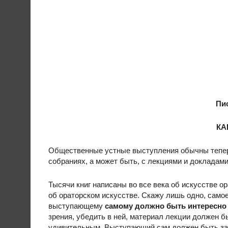
Пи
КА
Общественные устные выступления обычны теперь
собраниях, а может быть, с лекциями и докладами
Тысячи книг написаны во все века об искусстве ор
об ораторском искусстве. Скажу лишь одно, само
выступающему
самому должно быть интересно
зрения, убедить в ней, материал лекции должен б
удивительным. Выступающий сам должен быть заи