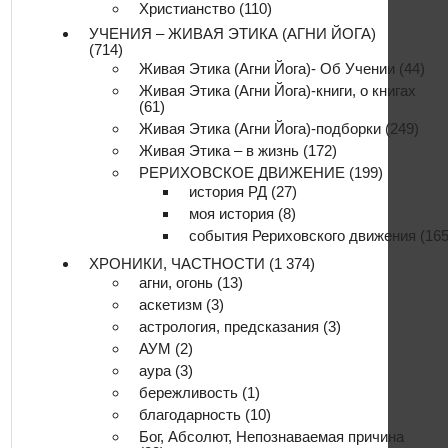
Христианство
(110)
УЧЕНИЯ – ЖИВАЯ ЭТИКА (АГНИ ЙОГА)
(714)
Живая Этика (Агни Йога)- Об Учении
(44)
Живая Этика (Агни Йога)-книги, о книгах
(61)
Живая Этика (Агни Йога)-подборки
(249)
Живая Этика – в жизнь
(172)
РЕРИХОВСКОЕ ДВИЖЕНИЕ
(199)
история РД
(27)
моя история
(8)
события Рериховского движения
(165
ХРОНИКИ, ЧАСТНОСТИ
(1 374)
агни, огонь
(13)
аскетизм
(3)
астрология, предсказания
(3)
АУМ
(2)
аура
(3)
бережливость
(1)
благодарность
(10)
Бог, Абсолют, Непознаваемая причина