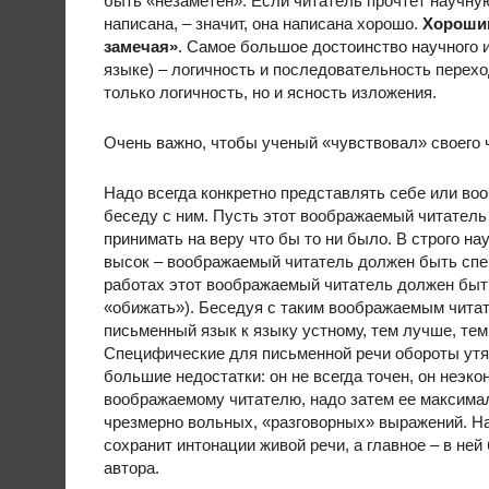
быть «незаметен». Если читатель прочтет научную
написана, – значит, она написана хорошо.
Хороший
замечая»
. Самое большое достоинство научного и
языке) – логичность и последовательность перехо
только логичность, но и ясность изложения.
Очень важно, чтобы ученый «чувствовал» своего ч
Надо всегда конкретно представлять себе или во
беседу с ним. Пусть этот воображаемый читатель 
принимать на веру что бы то ни было. В строго н
высок – воображаемый читатель должен быть спе
работах этот воображаемый читатель должен быть 
«обижать»). Беседуя с таким воображаемым читат
письменный язык к языку устному, тем лучше, тем
Специфические для письменной речи обороты утя
большие недостатки: он не всегда точен, он неэко
воображаемому читателю, надо затем ее максималь
чрезмерно вольных, «разговорных» выражений. На
сохранит интонации живой речи, а главное – в не
автора.