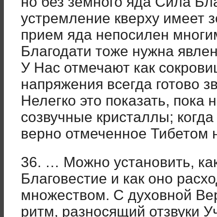
но без земного яда Сила Бла
устремление кверху имеет з
прием яда непосилен многим
Благодати тоже нужна явлен
У Нас отмечают как сокрови
напряжения всегда готово з
Нелегко это показать, пока 
созвучные кристаллы; когда
верно отмеченное Тибетом 
36. … Можно установить, ка
Благовестие и как оно расх
множеством. С духовной В
ритм, разносящий отзвуки 