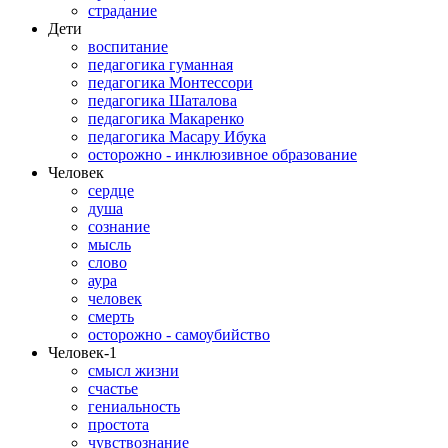
страдание
Дети
воспитание
педагогика гуманная
педагогика Монтессори
педагогика Шаталова
педагогика Макаренко
педагогика Масару Ибука
осторожно - инклюзивное образование
Человек
сердце
душа
сознание
мысль
слово
аура
человек
смерть
осторожно - самоубийство
Человек-1
смысл жизни
счастье
гениальность
простота
чувствознание