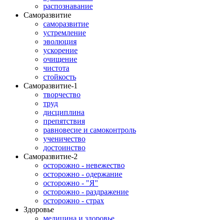
распознавание
Саморазвитие
саморазвитие
устремление
эволюция
ускорение
очищение
чистота
стойкость
Саморазвитие-1
творчество
труд
дисциплина
препятствия
равновесие и самоконтроль
ученичество
достоинство
Саморазвитие-2
осторожно - невежество
осторожно - одержание
осторожно - "Я"
осторожно - раздражение
осторожно - страх
Здоровье
медицина и здоровье