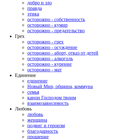
добро и зло
правда
этика
осторожно - собственность
осторожно - кумир
осторожно - предательство
Грех
осторожно - грех
осторожно - осуждение
осторожно - аборт, отказ от детей
осторожно - алкоголь
осторожно - курение
осторожно - мат
Единение
единение
Новый Мир, община, коммуна
семья
канон Господом твоим
взаимозависимость
Любовь
любовь
женщина
подвиг и героизм
благодарность
прощение