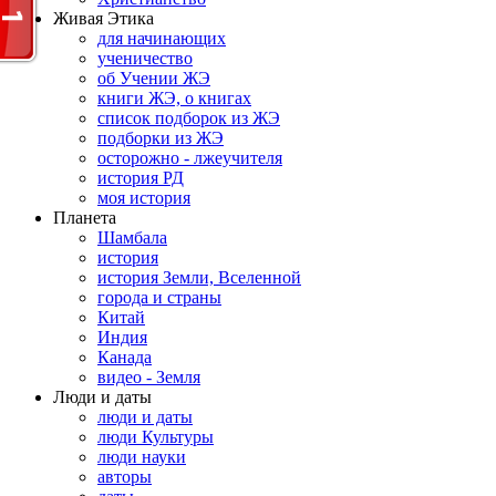
Живая Этика
для начинающих
ученичество
об Учении ЖЭ
книги ЖЭ, о книгах
список подборок из ЖЭ
подборки из ЖЭ
осторожно - лжеучителя
история РД
моя история
Планета
Шамбала
история
история Земли, Вселенной
города и страны
Китай
Индия
Канада
видео - Земля
Люди и даты
люди и даты
люди Культуры
люди науки
авторы