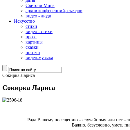
даты
Светочи Мира
архив конференций, съездов
видео - люди
Искусство
стихи
видео - стихи
проза
картины
сказки
притчи
видео-музыка
Сокирка Лариса
Сокирка Лариса
Рада Вашему посещению – случайному или нет – зн
Важно, безусловно, уметь пи