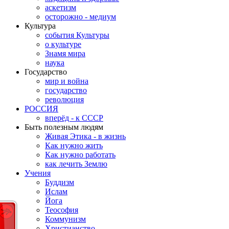
аскетизм
осторожно - медиум
Культура
события Культуры
о культуре
Знамя мира
наука
Государство
мир и война
государство
революция
РОССИЯ
вперёд - к СССР
Быть полезным людям
Живая Этика - в жизнь
Как нужно жить
Как нужно работать
как лечить Землю
Учения
Буддизм
Ислам
Йога
Теософия
Коммунизм
Христианство