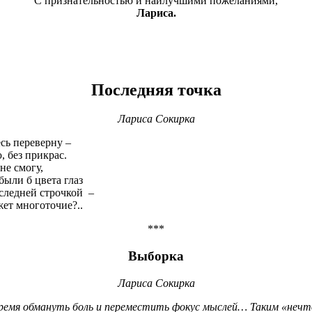
С признательностью и наилучшими пожеланиями,
Лариса.
Последняя точка
Лариса Сокирка
сь переверну –
, без прикрас.
не смогу,
были б цвета глаз
оследней строчкой –
жет многоточие?..
***
Выборка
Лариса Сокирка
время обмануть боль и переместить фокус мыслей… Таким «нечто