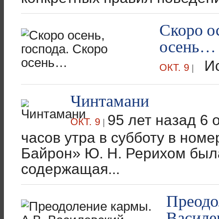
Скоро о
осень…
Ис
ОКТ. 9
|
Чинтамани
95 лет назад 6 
ОКТ. 9
|
часов утра в субботу в ном
Байрон» Ю. Н. Рерихом был
содержащая...
Преодо
Василе