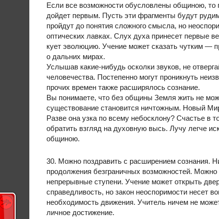
Если все возможности обусловлены общиною, то пр
дойдет первым. Пусть эти фрагменты будут рудим
пройдут до понятия сложного смысла, но неоспорим
оптических лавках. Слух духа принесет первые ве
кует эволюцию. Учение может сказать чутким — пр
о дальних мирах.
Услышав какие-нибудь осколки звуков, не отверг
человечества. Постепенно могут проникнуть неизв
прочих времен также расширялось сознание.
Вы понимаете, что без общины Земля жить не мож
существование становится ничтожным. Новый Мир
Разве она узка по всему небосклону? Счастье в то
обратить взгляд на духовную высь. Лучу легче и
общиною.
30. Можно поздравить с расширением сознания. Н
продолжения безграничных возможностей. Можно 
непрерывные ступени. Учение может открыть дверь
справедливость, но закон неоспоримости несет в
необходимость движения. Учитель ничем не може
личное достижение.