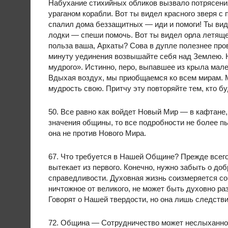
Набухание стихийных обликов вызвало потрясени
ураганом корабли. Вот ты видел красного зверя с 
спалил дома беззащитных — иди и помоги! Ты ви
лодки — спеши помочь. Вот ты видел орла летящег
польза ваша, Архаты? Сова в дупле полезнее пров
минуту уединения возвышайте себя над Землею. 
мудрого». Истинно, перо, выпавшее из крыла мале
Вдыхая воздух, мы приобщаемся ко всем мирам. М
мудрость свою. Притчу эту повторяйте тем, кто бу
50. Все равно как войдет Новый Мир — в кафтане,
значения общины, то все подробности не более п
она не против Нового Мира.
67. Что требуется в Нашей Общине? Прежде всего
вытекает из первого. Конечно, нужно забыть о доб
справедливости. Духовная жизнь соизмеряется со
ничтожное от великого, не может быть духовно ра
Говорят о Нашей твердости, но она лишь следств
72. Община — Сотрудничество может неслыханно