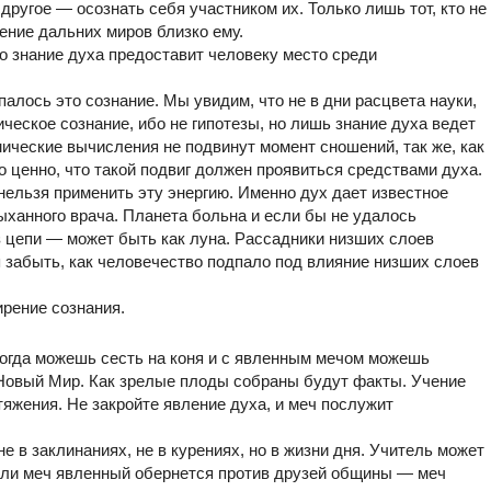
ругое — осознать себя участником их. Только лишь тот, кто не
ление дальних миров близко ему.
о знание духа предоставит человеку место среди
палось это сознание. Мы увидим, что не в дни расцвета науки,
ческое сознание, ибо не гипотезы, но лишь знание духа ведет
ические вычисления не подвинут момент сношений, так же, как
о ценно, что такой подвиг должен проявиться средствами духа.
 нельзя применить эту энергию. Именно дух дает известное
ыханного врача. Планета больна и если бы не удалось
з цепи — может быть как луна. Рассадники низших слоев
я забыть, как человечество подпало под влияние низших слоев
рение сознания.
 когда можешь сесть на коня и с явленным мечом можешь
Новый Мир. Как зрелые плоды собраны будут факты. Учение
итяжения. Не закройте явление духа, и меч послужит
е в заклинаниях, не в курениях, но в жизни дня. Учитель может
если меч явленный обернется против друзей общины — меч