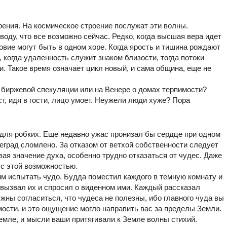
рения. На космическое строение послужат эти волны.
оду, что все возможно сейчас. Редко, когда высшая вера идет
овие могут быть в одном хоре. Когда ярость и тишина рождают
 когда удаленность служит знаком близости, тогда потоки
. Такое время означает цикл новый, и сама община, еще не
 биржевой спекуляции или на Венере о домах терпимости?
т, идя в гости, лицо умоет. Неужели люди хуже? Пора
для робких. Еще недавно ужас пронизал бы сердце при одном
еград сломлено. За отказом от ветхой собственности следует
ая значение духа, особенно трудно отказаться от чудес. Даже
с этой возможностью.
им испытать чудо. Будда поместил каждого в темную комнату и
 вызвал их и спросил о виденном ими. Каждый рассказал
жны согласиться, что чудеса не полезны, ибо главного чуда вы
мости, и это ощущение могло направить вас за пределы Земли.
мле, и мысли ваши притягивали к Земле волны стихий.