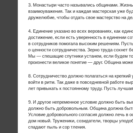
3. Монастыри часто назывались общинами. Жизнь
взаимоуважения. Так и каждая мастерская уже бу
дружелюбие, чтобы отдать свое мастерство на де
4. Единение указано во всех верованиях, как ед
достижение, если есть уверенность в единении с
в сотрудников помогала высоким решениям. Пусть
о ценности сотрудничества. Зерно труда сохнет б
Мы — спешащие спутники устанем, если будем тол
произнести великое понятие — друг. Община может
8. Сотрудничество должно полагаться на крепкий у
войти в ритм. Так даже в повседневной работе в
лет привыкать к постоянному труду. Пусть лучшая
9. И другое непременное условие должно быть в
должно быть добровольным. Община должна быть 
Условие добровольного согласия должно лечь в о
дом новый. Труженики, созидатели, творцы уподо
спадают пыль и сор тления.