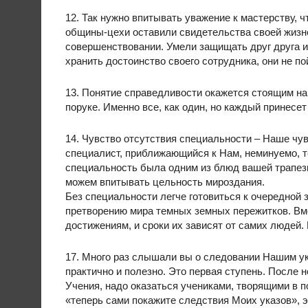
12. Так нужно впитывать уважение к мастерству, 
общины-цехи оставили свидетельства своей жизн
совершенствовании. Умели защищать друг друга и
хранить достоинство своего сотрудника, они не п
13. Понятие справедливости окажется стоящим на 
поруке. Именно все, как один, но каждый принесет
14. Чувство отсутствия специальности – Наше чу
специалист, приближающийся к Нам, неминуемо, т
специальность была одним из блюд вашей трапезы
можем впитывать цельность мироздания.
Без специальности легче готовиться к очередной
претворению мира темных земных пережитков. В
достижениям, и сроки их зависят от самих людей
17. Много раз слышали вы о следовании Нашим ук
практично и полезно. Это первая ступень. После 
Учения, надо оказаться учениками, творящими в п
«теперь сами покажите следствия Моих указов», э