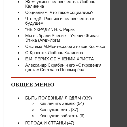
Жемчужины человечества. Любовь
Калинина
Социализм. Что такое социализм?
Что ждёт Россию и человечество в
будущем
“НЕ УКРАДИ”. Н.К. Рерих
Мы выбрали Учение – Учение Живая
Этика (Агни-Йога)
Система М.Монтессори это зов Космоса
О Красоте. Любовь Калинина
Е.И. РЕРИХ ОБ УЧЕНИИ ХРИСТА
Александр Скрябин и его «Откровения
цвета» Светлана Пономарёва
ОБЩЕЕ МЕНЮ
БЫТЬ ПОЛЕЗНЫМ ЛЮДЯМ
(339)
Как лечить Землю
(54)
Как нужно жить
(87)
Как нужно работать
(6)
ГОРОДА И СТРАНЫ
(47)