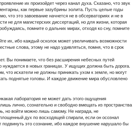
оявление их произойдет через канал духа. Сказано, что звук
ентарны, как первые зазубрины эолита. Пусть целые годы
о, что это завоевание начнется не в обсерваториях и не в
сти не для магистерских диссертаций, но для жизни, которая
обуждаясь, помните о дальних мирах, отходя ко сну, помните
айте их, ибо каждый осколок может увеличивать возможности
естные слова, этому не надо удивляться, помня, что в срок
ет. Вы понимаете, что без расширения небесных путей
 нуждается в новых границах. У ищущих должна быть дорога.
м, что искатели не должны приникать ухом к земле, но могут
скать поднятые головы. И каждое движение мира обусловлено
икакая лаборатория не может дать этого ощущения
лишь лично, сознательно и свободно вмещать из пространства
, но войти можно лишь самому. Не награда, не
оплощенный дух по восходящей спирали, если он осознал
т подвинуть это сознание, ибо каждое внушение нарушало бы