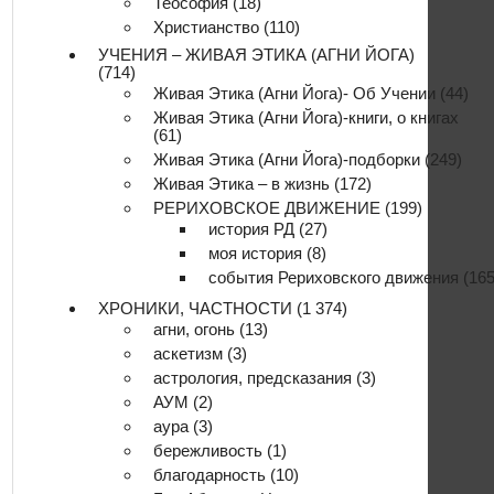
Теософия
(18)
Христианство
(110)
УЧЕНИЯ – ЖИВАЯ ЭТИКА (АГНИ ЙОГА)
(714)
Живая Этика (Агни Йога)- Об Учении
(44)
Живая Этика (Агни Йога)-книги, о книгах
(61)
Живая Этика (Агни Йога)-подборки
(249)
Живая Этика – в жизнь
(172)
РЕРИХОВСКОЕ ДВИЖЕНИЕ
(199)
история РД
(27)
моя история
(8)
события Рериховского движения
(165
ХРОНИКИ, ЧАСТНОСТИ
(1 374)
агни, огонь
(13)
аскетизм
(3)
астрология, предсказания
(3)
АУМ
(2)
аура
(3)
бережливость
(1)
благодарность
(10)