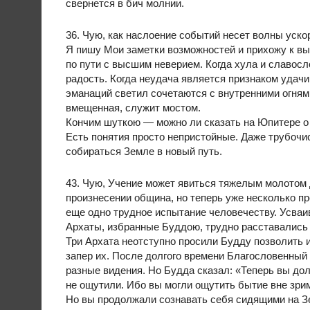
свернется в бич молнии.
36. Чую, как наслоение событий несет волны уско
Я пишу Мои заметки возможностей и прихожу к выв
по пути с высшим неверием. Когда хула и славосл
радость. Когда неудача является признаком удачи,
эманаций светил сочетаются с внутренними огнями
вмещенная, служит мостом.
Кончим шуткою — можно ли сказать на Юпитере о
Есть понятия просто непристойные. Даже трубочис
собираться Земле в новый путь.
43. Чую, Учение может явиться тяжелым молотом 
произнесении община, но теперь уже несколько пр
еще одно трудное испытание человечеству. Усваив
Архаты, избранные Буддою, трудно расставались 
Три Архата неотступно просили Будду позволить 
запер их. После долгого времени Благословенный
разные видения. Но Будда сказал: «Теперь вы дол
не ощутили. Ибо вы могли ощутить бытие вне зри
Но вы продолжали сознавать себя сидящими на Зе