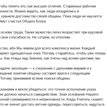
чтобы понять его, как высшее отличие. Старинные рабочие
енности. Можно видеть, как люди изощрялись в
 хранили достоинство своей общины. Пока люди не научатся
оймут счастья Общего Блага.
основе труда. Также мужество легко возрастает при круговой
 свои способности. Не сотрем, но отеплим.
вство, ибо Мы живем для всего комплекса жизни. Каждый
еряет одноцветные очки. Потому старайтесь, чтобы уже теперь
. Как птицы над Землею, как пчелы над всеми цветами, мы
 задаче эволюции — к сношению с дальними мирами и к
мещение понятия общины составит врата к следующим
. Потому принимаем всякие поиски общины.
азаниям и могли убедиться, что точное исполнение указа
нее должно начаться самодействие. Зная основание Нашего
олной соизмеримости и непреложности. Когда Учитель скажет:
то не значит достать ветхие одежды, перессориться, надуться