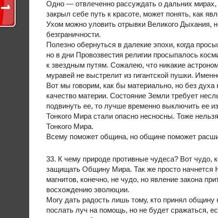
Одно — отвлеченно рассуждать о дальних мирах, д
закрыл себе путь к красоте, может понять, как яв
Ухом можно уловить отрывки Великого Дыхания, н
безграничности.
Полезно обернуться в далекие эпохи, когда просы
но в дни Провозвестия религии просыпалось косми
к звездным путям. Сожалею, что никакие астроном
муравей не выстрелит из гигантской пушки. Именн
Вот мы говорим, как бы материально, но без духа
качество материи. Состояние Земли требует несл
подвинуть ее, то лучше временно выключить ее и
Тонкого Мира стали опасно несносны. Тоже нельз
Тонкого Мира.
Всему поможет община, но общине поможет расши
33. К чему природе противные чудеса? Вот чудо,
защищать Общину Мира. Так же просто начнется 
магнитов, конечно, не чудо, но явление закона пр
восхождению эволюции.
Могу дать радость лишь тому, кто принял общину н
послать луч на помощь, но не будет сражаться, 