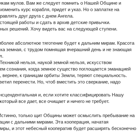
щикам мулов. Вам же следует помнить о Нашей Общине и
изменить курс корабля, придет и указ. Но о заплатке на
равлять друг друга с днем Ангела.
стоящей работы и сдать в архив детские привычки.
йных решений. Хочу видеть вас на следующей ступени.
иболее абсолютное тяготение будет к дальним мирам. Красота
ука земная, с трудом помнящая вчерашний день и не знающая
л.
Техникой нельзя, наукой земной нельзя, искусством
м сознания, когда земное существо поглощается эманацией
 вернее, к границам орбиты Земли, теряют специальность.
етил перенести. Но, чтоб вместить это сверкание, надо
ансцендентальная и, если хотите классифицировать Нашу
который все дает, все очищает и ничего не требует.
 Истинно, только щит Общины может осмыслить пребывание на
ации с дальними мирами. Эта кооперация, начатая
миры, и этот небесный кооператив будет расширять бесконечно