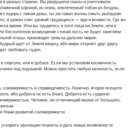
я в разных странах. Вы разрушили скалы и уничтожили
пламенной короной, но огонь, извлеченный тобою из бездны,
дел ящера с ликом девы, ты заставил волны смыть рыбацкие
о, и ураган снес урожай трудящихся — иди и возмести. Где же
ела время. Или вы трудитесь в поте лица на Земле, или в
Но бесполезное возмущение стихий пусть не будет занятием
нькой птицы, производит гром на дальних мирах.
удрый идет от Земли кверху, ибо миры откроют друг другу
дет требовать чудес.
 в сюртуке, или в рубахе. Если мы установим космичность
ылинки под подошвой. Можно простить любую нелепость, если
, соизмеримость и справедливость. Конечно, второе всецело
роте, ибо доброта не есть благо. Доброта есть суррогат
измеримостью. Человек, не отличающий малое от большого,
звитым.
ие Нами развитой соизмеримости.
 ускорить эволюцию планеты и дать новые возможности