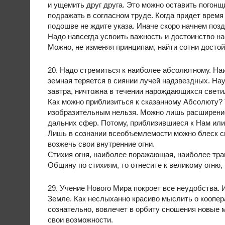
и ущемить друг друга. Это можно оставить погон
подражать в согласном труде. Когда придет время 
подошве не ждите указа. Иначе скоро начнем позд
Надо навсегда усвоить важность и достоинство на
Можно, не изменяя принципам, найти сотни досто
20. Надо стремиться к наиболее абсолютному. На
земная теряется в сиянии лучей надзвездных. На
завтра, ничтожна в течении нарождающихся свети
Как можно приблизиться к сказанному Абсолюту? 
изобразительным нельзя. Можно лишь расширение
дальних сфер. Потому, приблизившиеся к Нам или,
Лишь в сознании всеобъемлемости можно блеск св
возжечь свои внутренние огни.
Стихия огня, наиболее поражающая, наиболее тр
Общину по стихиям, то отнесите к великому огню, 
29. Учение Нового Мира покроет все неудобства.
Земле. Как неслыханно красиво мыслить о коопер
сознательно, вовлечет в орбиту сношения новые 
свои возможности.