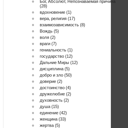
Бог, Абсолют, Непознаваемая причина
(28)
вдохновение
(1)
вера, религия
(17)
взаимозависимость
(8)
Вождь
(5)
воля
(2)
враги
(7)
гениальность
(1)
государство
(12)
Дальние Миры
(12)
дисциплина
(5)
добро и зло
(50)
доверие
(2)
достоинство
(4)
дружелюбие
(2)
духовность
(2)
душа
(15)
единение
(42)
женщина
(33)
жертва
(5)