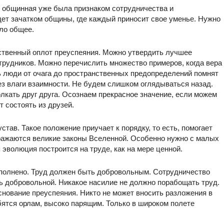
 общинная уже была признаком сотрудничества и
дет зачатком общины, где каждый приносит свое уменье. Нужно
ло общее.
инственный оплот преуспеяния. Можно утвердить лучшее
отрудников. Можно перечислить множество примеров, когда вера
 люди от очага до пространственных предопределений помнят
ез влаги взаимности. Не будем слишком оглядываться назад.
кать друг друга. Осознаем прекрасное значение, если можем
 состоять из друзей.
став. Такое положение приучает к порядку, то есть, помогает
ыражаются великие законы Вселенной. Особенно нужно с малых
 эволюция построится на труде, как на мере ценной.
ыполнено. Труд должен быть добровольным. Сотрудничество
добровольной. Никакое насилие не должно порабощать труд.
снование преуспеяния. Никто не может вносить разложения в
бятся орлам, высоко парящим. Только в широком полете