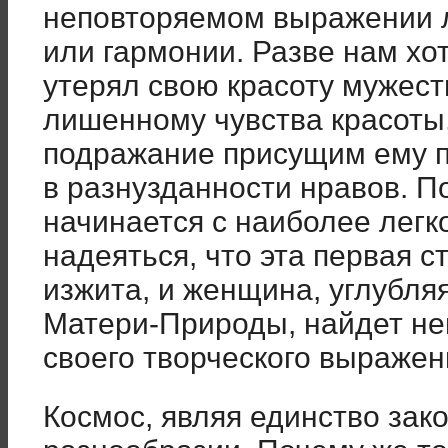
неповторяемом выраже­нии 
или гармонии. Разве нам хо
утерял свою красоту муже­ст
лишенному чувства красоты
подражание присущим ему 
в разнузданности нравов. П
начинается с наиболее легк
надеяться, что эта первая с
изжита, и женщина, углубля
Матери-При­роды, найдет н
своего творческого выражен
Космос, являя единство зако