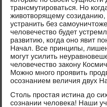
трансмутироваться. Но когд
животворящему созиданию, 
устранить без самоуничтоже
человечество будет устремл
развитию, когда оно явит п
Начал. Все принципы, лишен
могут усилить неуравновеш
чело­вечество закону Косми
Мож­но много проявить прод
осознанием величия двух На
Столь простая истина до сих
сознании человека! Наши уч