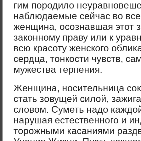
гим породило неуравновеше
наблю­даемые сейчас во все
женщина, осознавшая этот з
законному праву или к урав
всю красоту женско­го облика
сердца, тонкости чувств, с
мужества терпения.
Женщина, носительница сокр
стать зовущей силой, зажиг
словом. Суметь надо каждой 
нарушая естественного и ин
торожными касаниями раздв