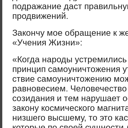
подражание даст правильну
продвижений.
Закончу мое обращение к ж
«Учения Жизни»:
«Когда народы устремились 
принцип самоуничтожения у
ствие самоуничтожению мож
равновесием. Человечество
сози­дания и тем нарушает о
закону космического магнит
низшего высшему, то это ка
которые по сво­ей сущности