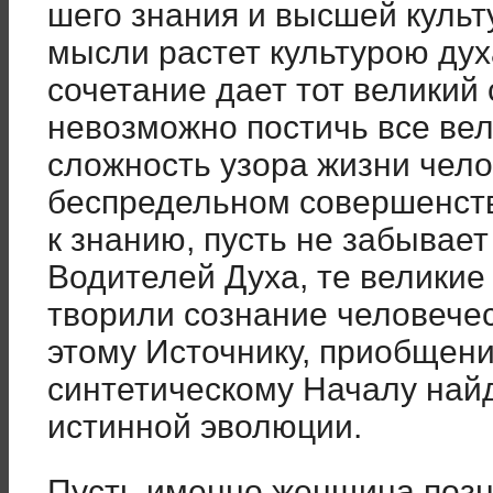
шего знания и высшей культ
мысли растет культурою дух
соче­тание дает тот великий 
невозможно постичь все вел
сложность узо­ра жизни чело
беспредельном со­вершенст
к знанию, пусть не забывает
Водителей Духа, те великие
творили сознание чело­вече
этому Источнику, приобще­н
синтетическому Началу найд
истинной эволюции.
Пусть именно женщина позна