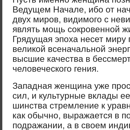
Ведущем Начале, ибо от нач
двух миров, видимого с не
являть мощь сокровенной ж
Грядущая эпоха несет миру
великой всеначальной энерг
высшие каче­ства в бессмер
человеческого гения.
Западная женщина уже просн
сил, и культурные вклады ее
шинства стремление к урав
как обычно, выражается в п
подража­нии, а в своем инд