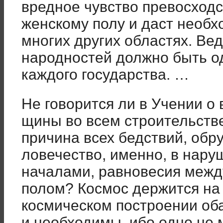
вредное чувство пре­восход
женскому полу и даст необ­
многих других областях. Ве
народностей должно быть о
каждого государства. …
Не говорится ли в Учении о
щины во всем строительств
причина всех бедствий, обр
ловечество, именно, в нар
на­чалами, равновесия меж
полом? Космос держится на 
космическом пост­роении об
и необходимы, ибо одно не 