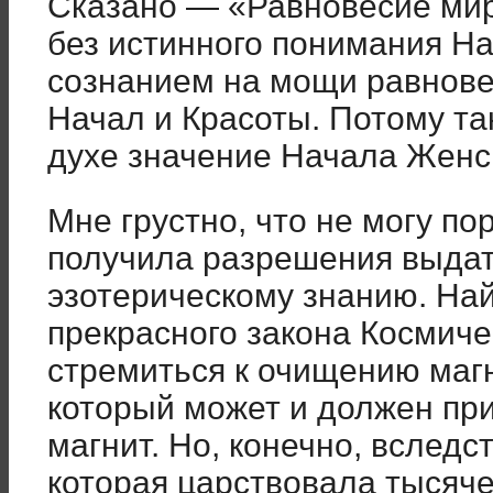
Сказано — «Равновесие мир
без истинного понимания Н
созна­нием на мощи равнове
Начал и Красоты. Потому та
духе зна­чение Начала Женс
Мне грустно, что не могу по
получила разрешения выдат
эзоте­рическому знанию. На
прекрас­ного закона Космич
стремиться к очищению маг
который может и дол­жен пр
магнит. Но, конечно, вследс
которая царствовала ты­сяч