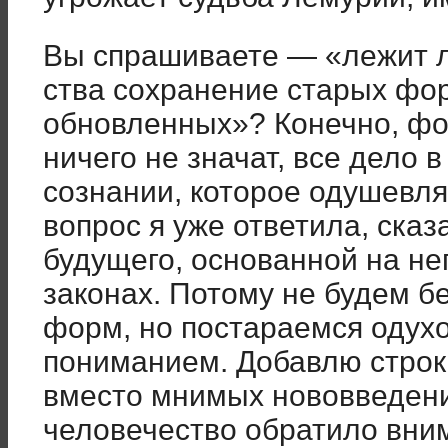
Вы спрашиваете — «лежит ли
ства сохранение старых фо
обновленных»? Конечно, фо
ни­чего не значат, все дело 
со­знании, которое одушевля
вопрос я уже ответила, сказ
будущего, осно­ванной на н
законах. Потому не будем б
форм, но постара­емся одух
пониманием. Добавлю строк
вместо мнимых нововведе­н
человечество обратило вни