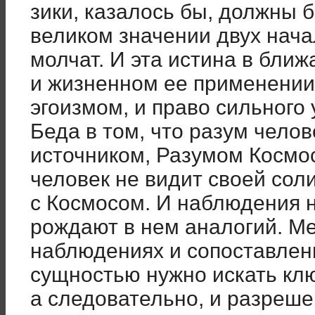
зики, казалось бы, должны б
вели­ком значении двух нача
молчат. И эта истина в бли
и жизнен­ном ее применении
эгоизмом, и право сильного 
Беда в том, что разум чело
источником, Разумом Кос­мо
человек не видит своей сол
с Космосом. И наблюде­ния
рождают в нем аналогий. Ме
наблюдениях и сопоставлен
сущностью нужно искать кл
а следовательно, и разреш