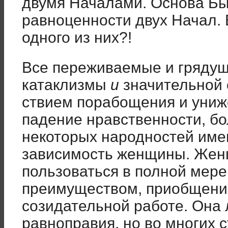
двумя Началами. Основа Бы
равноценности двух Начал.
одного из них?!
Все переживаемые и грядущи
катаклизмы
и
значительной 
ствием порабощения и уни
падение нравственности, бо
некото­рых народностей име
зависимость женщины. Жен
пользоваться в полной мер
преимуществом, приобщение
созидательной рабо­те. Она
равноправия, но во многих с