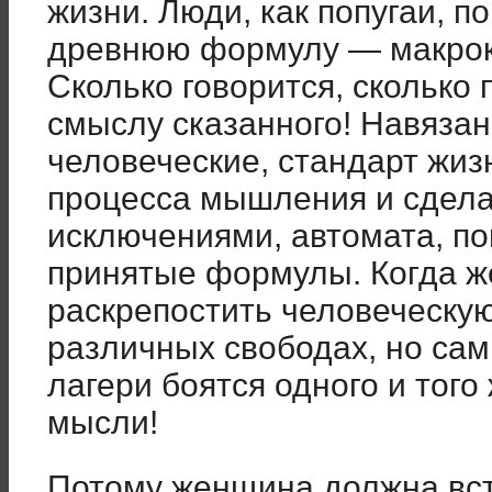
жизни. Люди, как попугаи, 
древнюю формулу — макрок
Сколько говорится, сколько 
смыслу сказанного! Навяза
человеческие, стандарт жиз
процес­са мышления и сдела
исключени­ями, автомата, п
принятые формулы. Когда ж
раскрепостить человеческую
различных свободах, но са
лагери боятся одного и тог
мысли!
Потому женщина должна вста