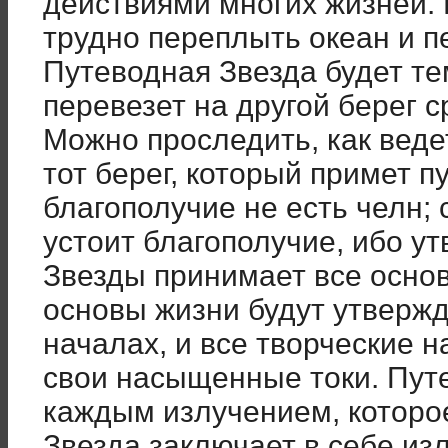
действиями многих жизней. 
трудно переплыть океан и п
Путеводная Звезда будет те
перевезет на другой берег 
Можно проследить, как веде
тот берег, который примет 
благополучие не есть челн;
устоит благополучие, ибо у
Звезды принимает все осно
основы жизни будут утверж
началах, и все творческие н
свои насыщенные токи. Пут
каждым излучением, которое
Звезда заключает в себе из