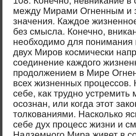
108. Конечно, невникание в
между Мирами Огненным и 
значения. Каждое жизненно
без смысла. Конечно, вника
необходимо для понимания 
двух Миров космически нап
соединение каждого жизненн
продолжением в Мире Огнен
всех жизненных процессов.
себе, как трудно устремить 
осознан, или когда этот за
толкованиями. Насколько яс
себе дух процесс жизни и см
Надземного Мира живет в со