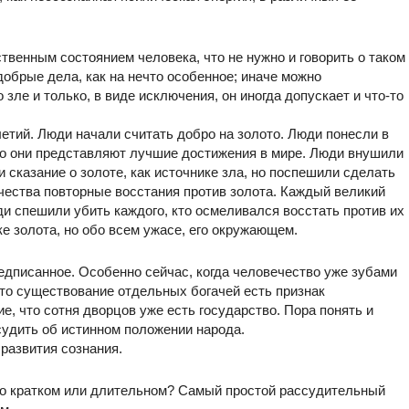
твенным состоянием человека, что не нужно и говорить о таком
добрые дела, как на нечто особенное; иначе можно
зле и только, в виде исключения, он иногда допускает и что-то
етий. Люди начали считать добро на золото. Люди понесли в
что они представляют лучшие достижения в мире. Люди внушили
сказание о золоте, как источнике зла, но поспешили сделать
ечества повторные восстания против золота. Каждый великий
и спешили убить каждого, кто осмеливался восстать против их
ке золота, но обо всем ужасе, его окружающем.
едписанное. Особенно сейчас, когда человечество уже зубами
что существование отдельных богачей есть признак
е, что сотня дворцов уже есть государство. Пора понять и
судить об истинном положении народа.
 развития сознания.
 о кратком или длительном? Самый простой рассудительный