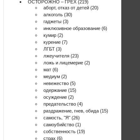
ОСТОРОЖНО – ГРЕХ
(219)
аборт, отказ от детей
(20)
алкоголь
(30)
гаджеты
(3)
инклюзивное образование
(6)
кумир
(2)
курение
(7)
ЛГБТ
(3)
лжеучителя
(23)
ложь и лицемерие
(2)
мат
(6)
медиум
(2)
невежество
(5)
одержание
(15)
осуждение
(2)
предательство
(4)
раздражение, гнев, обида
(15)
самость, "Я"
(26)
самоубийство
(1)
собственность
(19)
страх
(6)