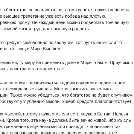
 в богатстве, не во власти, но в том трепете торжественности,
е высшее трепетание уже есть победа над плотью.
древнюю пряжу. Не каждый день можно подвергать тончайшую
 в земной жизни труд дает высшую радость.
Кто требует самовольно по заслугам, тот пусть не мыслит о
ире, тот нищ в Мире Высшем.
земными, ту меру не применить даже в Мире Тонком. Приучимся
ицы пространства задавят нас.
ысли не может ограничиваться одним народом и одним слоем
аст неожиданные выводы. Можно заметить насколько
ии. Также можно убедиться, что богатство не будет спутником
собствуют углублению мысли. Ущерб средств благоприятствует
ых мыслей, потому наука о мысли есть наука о Бытии. Нельзя
и. Кроме того, эта наука должна быть вечно живой, ибо мысль
 устремление к изучению мысли приведет к пониманию так
 как неосознанная психическая энергия, в различных ее