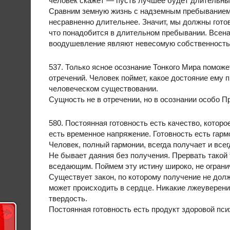
человек скажет — пусть лучшее будет длительны
Сравним земную жизнь с надземным пребыванием
несравненно длительнее. Значит, мы должны готов
что понадобится в длительном пребывании. Всена
воодушевление являют невесомую собственность
537. Только ясное осознание Тонкого Мира помож
отречений. Человек поймет, какое достояние ему 
человеческом существовании.
Сущность не в отречении, но в осознании особо П
580. Постоянная готовность есть качество, котор
есть временное напряжение. Готовность есть гарм
Человек, полный гармонии, всегда получает и всег
Не бывает даяния без получения. Прервать такой
вседающим. Поймем эту истину широко, не огран
Существует закон, по которому получение не долж
может происходить в сердце. Никакие лжеуверени
твердость.
Постоянная готовность есть продукт здоровой пси