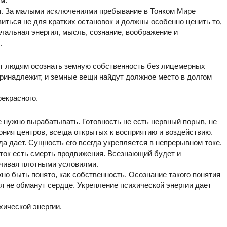
м.
. За малыми исключениями пребывание в Тонком Мире
иться не для кратких остановок и должны особенно ценить то,
чальная энергия, мысль, сознание, воображение и
.
ет людям осознать земную собственность без лицемерных
принадлежит, и земные вещи найдут должное место в долгом
рекрасного.
ое нужно вырабатывать. Готовность не есть нервный порыв, не
ония центров, всегда открытых к восприятию и воздействию.
да дает. Сущность его всегда укрепляется в непрерывном токе.
 ток есть смерть продвижения. Всезнающий будет и
ичивая плотными условиями.
но быть понято, как собственность. Осознание такого понятия
я не обманут сердце. Укрепление психической энергии дает
хической энергии.