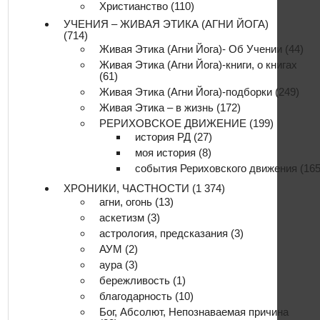
Христианство
(110)
УЧЕНИЯ – ЖИВАЯ ЭТИКА (АГНИ ЙОГА)
(714)
Живая Этика (Агни Йога)- Об Учении
(44)
Живая Этика (Агни Йога)-книги, о книгах
(61)
Живая Этика (Агни Йога)-подборки
(249)
Живая Этика – в жизнь
(172)
РЕРИХОВСКОЕ ДВИЖЕНИЕ
(199)
история РД
(27)
моя история
(8)
события Рериховского движения
(165
ХРОНИКИ, ЧАСТНОСТИ
(1 374)
агни, огонь
(13)
аскетизм
(3)
астрология, предсказания
(3)
АУМ
(2)
аура
(3)
бережливость
(1)
благодарность
(10)
Бог, Абсолют, Непознаваемая причина