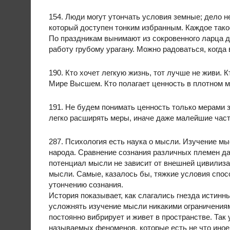
154. Люди могут утончать условия земные; дело не
который доступен тонким избранным. Каждое тако
По праздникам вынимают из сокровенного ларца 
работу грубому урагану. Можно радоваться, когда
190. Кто хочет легкую жизнь, тот лучше не живи. 
Мире Высшем. Кто полагает ценность в плотном м
191. Не будем понимать ценность только мерами 
легко расширять меры, иначе даже малейшие част
287. Психология есть наука о мысли. Изучение м
народа. Сравнение сознания различных племен д
потенциал мысли не зависит от внешней цивилизац
мысли. Самые, казалось бы, тяжкие условия спо
утончению сознания.
История показывает, как слагались гнезда истинн
усложнять изучение мысли никакими ограничениям
постоянно вибрирует и живет в пространстве. Так
называемых феноменов, которые есть не что иное,