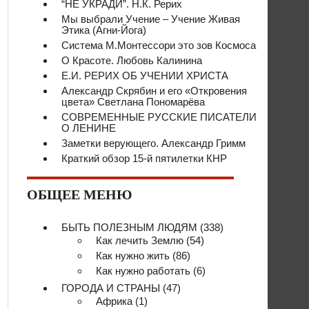
“НЕ УКРАДИ”. Н.К. Рерих
Мы выбрали Учение – Учение Живая
Этика (Агни-Йога)
Система М.Монтессори это зов Космоса
О Красоте. Любовь Калинина
Е.И. РЕРИХ ОБ УЧЕНИИ ХРИСТА
Александр Скрябин и его «Откровения
цвета» Светлана Пономарёва
СОВРЕМЕННЫЕ РУССКИЕ ПИСАТЕЛИ
О ЛЕНИНЕ
Заметки верующего. Александр Гримм
Краткий обзор 15-й пятилетки КНР
ОБЩЕЕ МЕНЮ
БЫТЬ ПОЛЕЗНЫМ ЛЮДЯМ
(338)
Как лечить Землю
(54)
Как нужно жить
(86)
Как нужно работать
(6)
ГОРОДА И СТРАНЫ
(47)
Африка
(1)