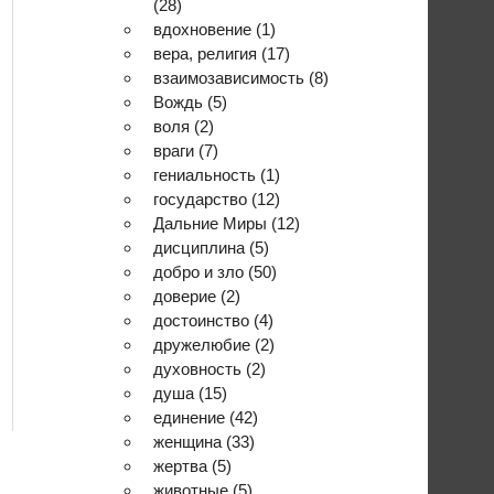
(28)
вдохновение
(1)
вера, религия
(17)
взаимозависимость
(8)
Вождь
(5)
воля
(2)
враги
(7)
гениальность
(1)
государство
(12)
Дальние Миры
(12)
дисциплина
(5)
добро и зло
(50)
доверие
(2)
достоинство
(4)
дружелюбие
(2)
духовность
(2)
душа
(15)
единение
(42)
женщина
(33)
жертва
(5)
животные
(5)