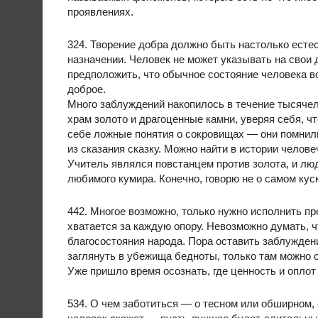
проявлениях.
324. Творение добра должно быть настолько естес
назначении. Человек не может указывать на свои 
предположить, что обычное состояние человека во 
доброе.
Много заблуждений накопилось в течение тысячел
храм золото и драгоценные камни, уверяя себя, 
себе ложные понятия о сокровищах — они помнили 
из сказания сказку. Можно найти в истории челов
Учитель являлся повстанцем против золота, и люд
любимого кумира. Конечно, говорю не о самом кус
442. Многое возможно, только нужно исполнить пр
хватается за каждую опору. Невозможно думать, 
благосостояния народа. Пора оставить заблуждени
заглянуть в убежища бедноты, только там можно 
Уже пришло время осознать, где ценность и оплот
534. О чем заботиться — о тесном или обширном,